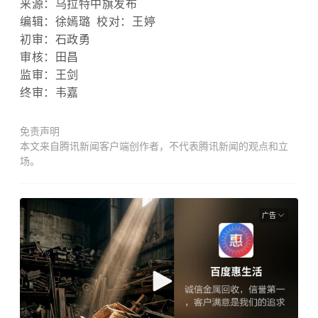
来源
：乌拉特中旗发布
编辑：徐嫣璐 校对：王婷
初审：石政勇
审核：
田昌
监审：王剑
终审：韦嘉
免责声明
本文来自腾讯新闻客户端创作者，不代表腾讯新闻的观点和立
场。
广告