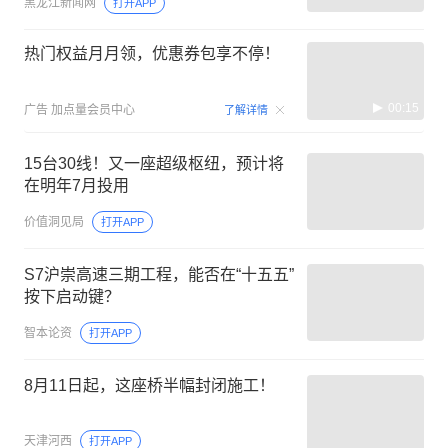
黑龙江新闻网
打开APP
热门权益月月领，优惠券包享不停！
00:15
广告
加点量会员中心
了解详情
15台30线！又一座超级枢纽，预计将
在明年7月投用
价值洞见局
打开APP
S7沪崇高速三期工程，能否在“十五五”
按下启动键？
智本论资
打开APP
8月11日起，这座桥半幅封闭施工！
天津河西
打开APP