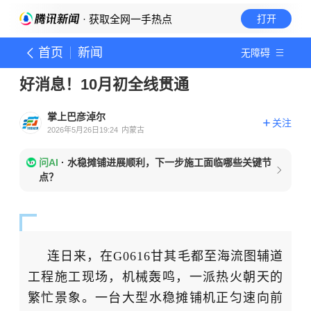
· 获取全网一手热点
打开
首页
新闻
无障碍
好消息！10月初全线贯通
掌上巴彦淖尔
关注
2026年5月26日19:24
内蒙古
问AI
·
水稳摊铺进展顺利，下一步施工面临哪些关键节
点？
连日来，在
G0616甘其毛都至海流图辅道
工程施工现场，机械轰鸣，一派热火朝天的
繁忙景
象。一台大型水稳摊铺机正匀速向前