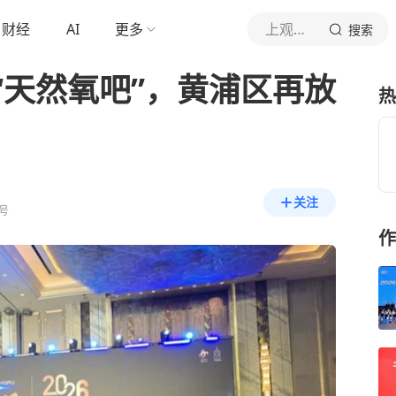
财经
AI
更多
上观新闻
搜索
“天然氧吧”，黄浦区再放
热
关注
号
作