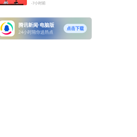
-7小时前
腾讯新闻·电脑版
点击下载
24小时陪你追热点