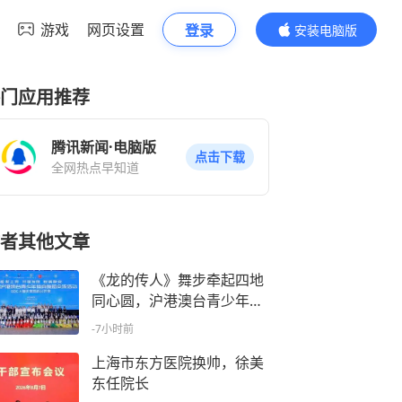
游戏
网页设置
登录
安装电脑版
内容更精彩
门应用推荐
腾讯新闻·电脑版
点击下载
全网热点早知道
者其他文章
《龙的传人》舞步牵起四地
同心圆，沪港澳台青少年体
育舞蹈交流闪耀静安
-7小时前
上海市东方医院换帅，徐美
东任院长