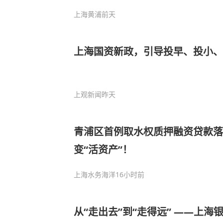
上海黄浦
前天
上海国资新政，引导投早、投小、
上观新闻
昨天
青浦区首例取水权质押融资贷款落
变“活资产”！
上海水务海洋
16小时前
从“走出去”到“走得远” ——上