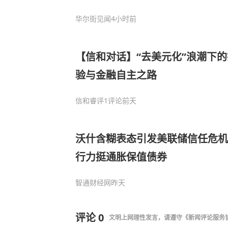
华尔街见闻
4小时前
【信和对话】“去美元化”浪潮下
验与金融自主之路
信和睿评
1评论
前天
沃什含糊表态引发美联储信任危机
行力挺通胀保值债券
智通财经网
昨天
评论
0
文明上网理性发言，请遵守
《新闻评论服务