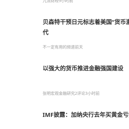
九派财经
9小时前
贝森特干预日元标志着美国“货币
代
不一定有用的频道
前天
以强大的货币推进金融强国建设
张明宏观金融研究
2评论
3小时前
IMF披露：加纳央行去年买黄金亏