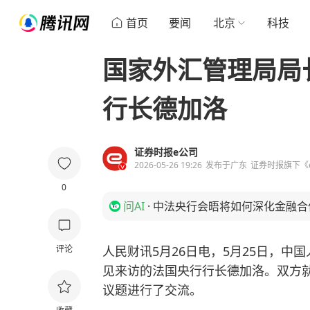
首页
要闻
北京
科技
国家外汇管理局局
行长德加洛
证券时报e公司
2026-05-26 19:26
发布于
广东
证券时报旗下《
0
问AI
·
中法央行会晤将如何深化金融合
评论
人民财讯5月26日电，5月25日，
见来访的法国央行行长德加洛。双方
议题进行了交流。