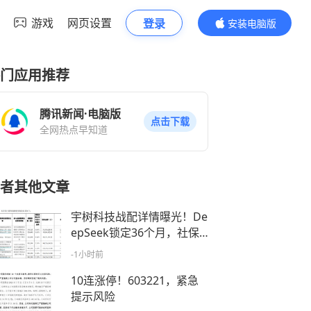
游戏
网页设置
登录
安装电脑版
内容更精彩
门应用推荐
腾讯新闻·电脑版
点击下载
全网热点早知道
者其他文章
宇树科技战配详情曝光！De
epSeek锁定36个月，社保
基金多个组合参与
-1小时前
10连涨停！603221，紧急
提示风险