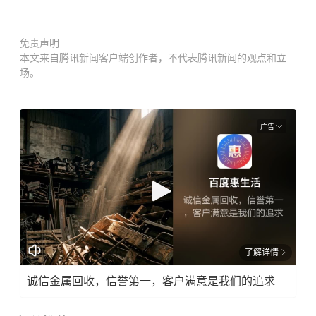
免责声明
本文来自腾讯新闻客户端创作者，不代表腾讯新闻的观点和立
场。
广告
了解详情
诚信金属回收，信誉第一，客户满意是我们的追求