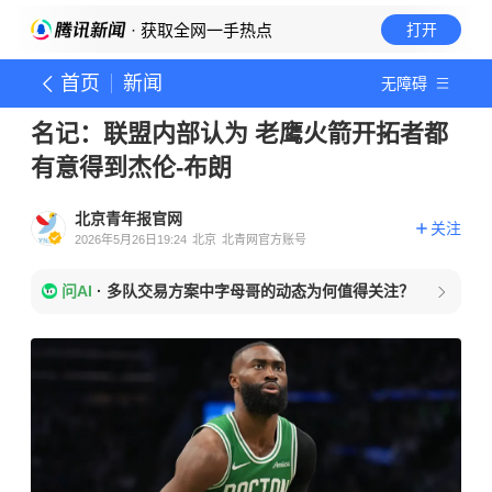
· 获取全网一手热点
打开
首页
新闻
无障碍
名记：联盟内部认为 老鹰火箭开拓者都
有意得到杰伦-布朗
北京青年报官网
关注
2026年5月26日19:24
北京
北青网官方账号
问AI
·
多队交易方案中字母哥的动态为何值得关注？