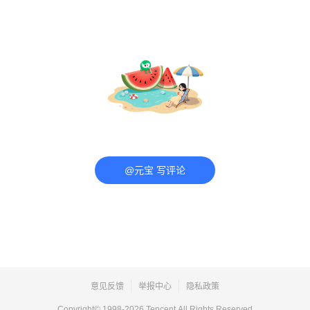
@元宝 写评论
意见反馈
举报中心
隐私政策
Copyright© 1998-
2026
Tencent.All Rights Reserved