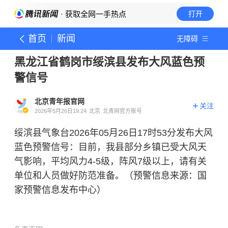
· 获取全网一手热点
打开
首页
新闻
无障碍
黑龙江省鹤岗市绥滨县发布大风蓝色预
警信号
北京青年报官网
关注
2026年5月26日19:24
北京
北青网官方账号
绥滨县气象台2026年05月26日17时53分发布大风
蓝色预警信号：目前，我县部分乡镇已受大风天
气影响，平均风力4-5级，阵风7级以上，请有关
单位和人员做好防范准备。（预警信息来源：国
家预警信息发布中心）