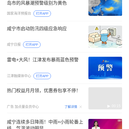
岛市的风暴潮预警级别为黄色
国家海洋预报台
打开APP
咸宁市启动防汛四级应急响应
咸宁日报
打开APP
雷电+大风！江津发布暴雨蓝色预警
江津融媒体中心
打开APP
热门权益月月领，优惠券包享不停！
00:15
广告
加点量会员中心
了解详情
咸宁连续多日降雨！中雨+小雨轮番上
线，气温波动明显