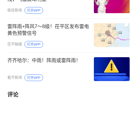
极目新闻
打开APP
雷阵雨+阵风7～8级！茌平区发布雷电
黄色预警信号
茌平融媒
打开APP
齐齐哈尔：中雨！阵雨或雷阵雨！
看齐新闻
打开APP
评论