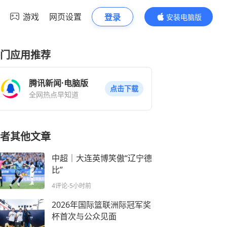
游戏
网页设置
登录
安装电脑版
内容更精彩
门应用推荐
腾讯新闻·电脑版
点击下载
全网热点早知道
者其他文章
中超｜大连英博笑傲“辽宁德
比”
4评论
-5小时前
2026年国际篮联洲际冠军奖
杯首次与公众见面