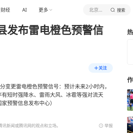
财经
AI
更多
北京青年报官网
搜索
县发布雷电橙色预警信
热
关注
作
时56分变更雷电橙色预警信号：预计未来2小时内，
伴有短时强降水、雷雨大风、冰雹等强对流天
国家预警信息发布中心）
腾讯新闻或腾讯网的观点和立场。
举报