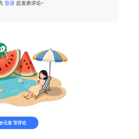
先
登录
后发表评论~
@元宝 写评论