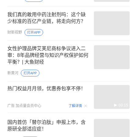
我们真的敢用中药注射剂吗：这个缺
少标准的百亿产业链，将走向何方？
财新视野
打开APP
女性护理品牌艾芙尼商标争议进入二
审：8年品牌经营与知识产权保护如何
平衡？| 大鱼财经
新黄河
打开APP
热门权益月月领，优惠券包享不停！
00:15
广告
加点量会员中心
了解详情
国内首仿「替尔泊肽」申报上市，含
原研全部适应症！