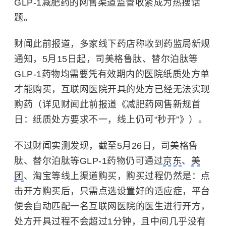
GLP-1减肥药的网售渠道监管收紧成为热搜话
题。
财闻此前报道，多家线下药店称收到药监局新规
通知，5月15日起，司美格鲁肽、替尔泊肽等
GLP-1药物均需要凭有效期内的医院纸质处方单
才能购买，互联网医院开具的处方已经无法实现
购药（详见财闻此前报道《减肥药网售新规首
日：纸质处方要求不一，线上仍可“秒开”》）。
不过财闻实测发现，截至5月26日，司美格鲁
肽、替尔泊肽等GLP-1药物仍可通过
京东
、
美
团
、淘宝等线上渠道购买，购买过程仍然是：点
击开方购买后，只需点选设置好的适应症，平台
便会自动匹配一名互联网医院的医生进行开方，
处方开具过程不会超过1分钟，且中间几乎没有