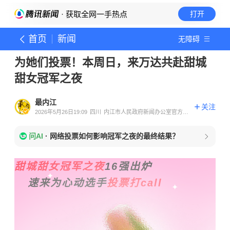
· 获取全网一手热点
打开
首页
新闻
无障碍
为她们投票！本周日，来万达共赴甜城
甜女冠军之夜
最内江
关注
2026年5月26日19:09
四川
内江市人民政府新闻办公室官方账
号
问AI
·
网络投票如何影响冠军之夜的最终结果？
✦
甜城甜女冠军之夜
16强出炉
✦
速来为心动选手
投票
打call
✦