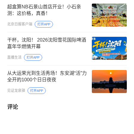
超盒算NB石景山首店开业！小石亲
测：这价格，真香！
北京日报客户端
打开APP
干杯，沈阳！ 2026沈阳雪花国际啤酒
嘉年华燃情开幕
直播生活
打开APP
从大运荣光到生活秀场！东安湖“活”力
全开的1000个日日夜夜
见证龙泉驿
打开APP
评论