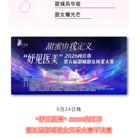
甜城风华绽
甜女耀光芒
5月24日晚
“妤见医美” 2026内江市
第五届甜城甜女风采大赛半决赛