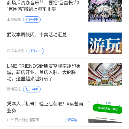
商场斥资办音乐节，要把“巨富长”的
“氛围感”搬到上海东北部
上观新闻
打开APP
武汉本周快闪、市集活动汇总！
武汉本地宝
打开APP
LINE FRIENDS新朋友空降南翔印象
城，新店开业、首店入驻、大IP联
动，这里越来越好玩了
新闻晨报
打开APP
凭本人手机号：验证后获取！#运营商
业务
00:15
广告
云启创想运营商
了解详情