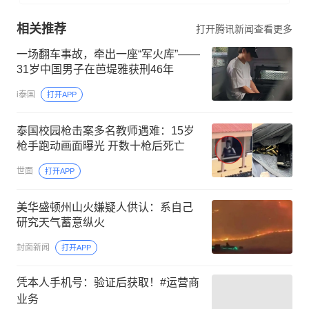
相关推荐
打开腾讯新闻查看更多
一场翻车事故，牵出一座“军火库”——
31岁中国男子在芭堤雅获刑46年
i泰国
打开APP
泰国校园枪击案多名教师遇难：15岁
枪手跑动画面曝光 开数十枪后死亡
世面
打开APP
美华盛顿州山火嫌疑人供认：系自己
研究天气蓄意纵火
封面新闻
打开APP
凭本人手机号：验证后获取！#运营商
业务