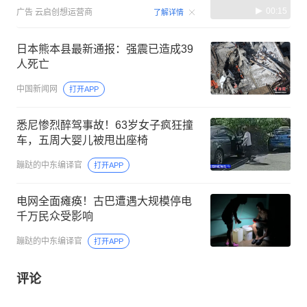
00:15
广告
云启创想运营商
了解详情
日本熊本县最新通报：强震已造成39
人死亡
中国新闻网
打开APP
悉尼惨烈醉驾事故！63岁女子疯狂撞
车，五周大婴儿被甩出座椅
蹦跶的中东编译官
打开APP
电网全面瘫痪！古巴遭遇大规模停电
千万民众受影响
蹦跶的中东编译官
打开APP
评论