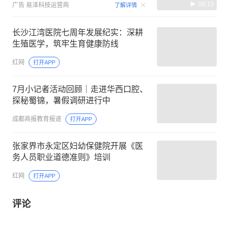
00:15
广告
易泽科技运营商
了解详情
长沙江湾医院七周年发展纪实：深耕
生殖医学，筑牢生育健康防线
红网
打开APP
7月小记者活动回顾｜走进华西口腔、
探秘蜀锦，暑假调研进行中
成都商报教育报道
打开APP
张家界市永定区妇幼保健院开展《医
务人员职业道德准则》培训
红网
打开APP
评论