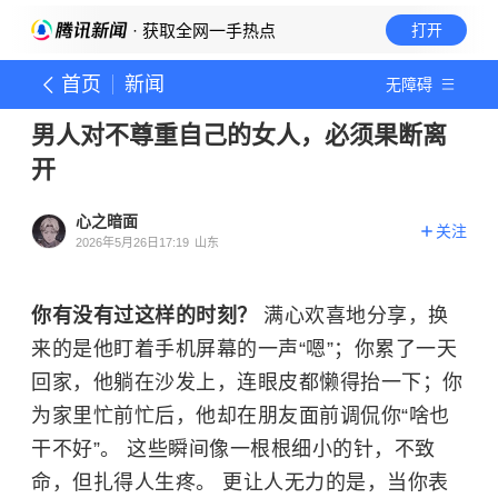
· 获取全网一手热点
打开
首页
新闻
无障碍
男人对不尊重自己的女人，必须果断离
开
心之暗面
关注
2026年5月26日17:19
山东
你有没有过这样的时刻？
满心欢喜地分享，换
来的是他盯着手机屏幕的一声“嗯”；你累了一天
回家，他躺在沙发上，连眼皮都懒得抬一下；你
为家里忙前忙后，他却在朋友面前调侃你“啥也
干不好”。 这些瞬间像一根根细小的针，不致
命，但扎得人生疼。 更让人无力的是，当你表