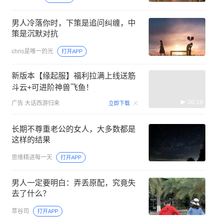
男人冷落你时，下策是追问纠缠，中
策是沉默对抗
chris是唯一的光
打开APP
新版本【缘起服】福利拉满上线送筋
斗云+可进阶神兽飞鱼！
00:19
广告
大话西游归来
立即下载
长期不尊重老公的女人，大多数都是
这样的结果
思维精进每一天
打开APP
男人一定要明白：弄丢原配，究竟失
去了什么？
萃谷司
打开APP