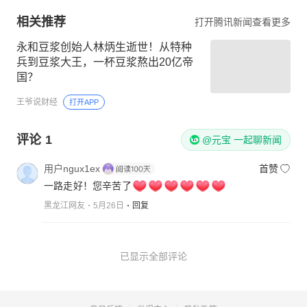
相关推荐
打开腾讯新闻查看更多
永和豆浆创始人林炳生逝世！从特种
兵到豆浆大王，一杯豆浆熬出20亿帝
国？
王爷说财经
打开APP
评论
1
@元宝 一起聊新闻
用户ngux1ex
首赞
一路走好！您辛苦了
黑龙江网友
5月26日
回复
已显示全部评论