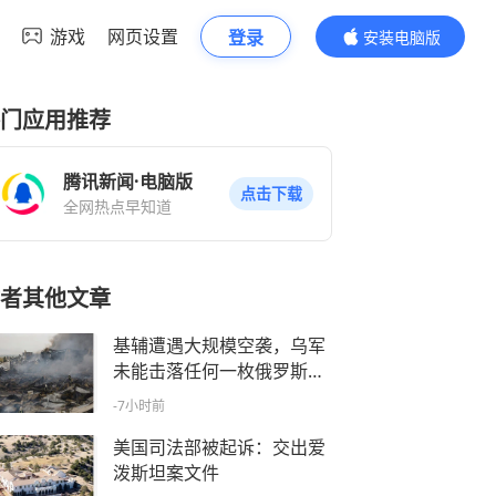
游戏
网页设置
登录
安装电脑版
内容更精彩
门应用推荐
腾讯新闻·电脑版
点击下载
全网热点早知道
者其他文章
基辅遭遇大规模空袭，乌军
未能击落任何一枚俄罗斯导
弹
-7小时前
美国司法部被起诉：交出爱
泼斯坦案文件