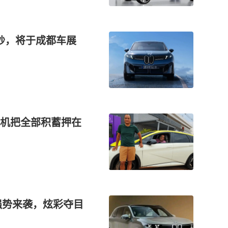
纱，将于成都车展
机把全部积蓄押在
强势来袭，炫彩夺目