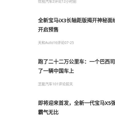
优视汽车
2评论
12小时前
全新宝马iX3长轴距版揭开神秘面
开启预售
天和Auto
16评论
07-25
跑了二十二万公里车：一个巴西司
了一辆中国车上
芝能汽车
101评论
前天
即将迎来首发，全新一代宝马X5
霸气无比