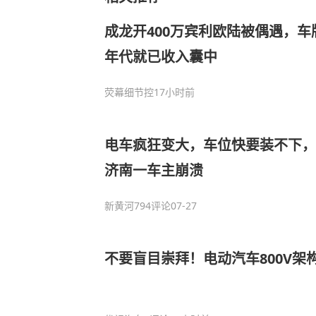
成龙开400万宾利欧陆被偶遇，
年代就已收入囊中
荧幕细节控
17小时前
电车疯狂变大，车位快要装不下，
济南一车主崩溃
新黄河
794评论
07-27
不要盲目崇拜！电动汽车800V架