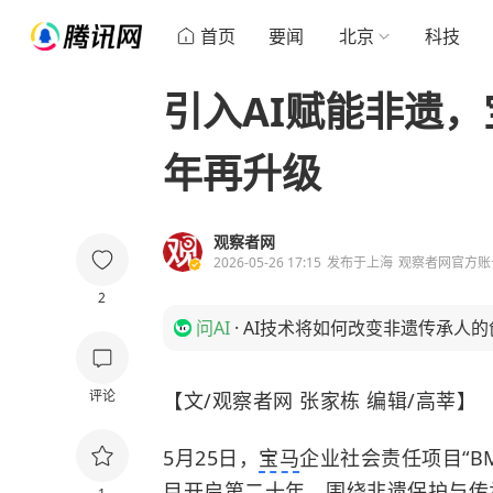
首页
要闻
北京
科技
引入AI赋能非遗，
年再升级
观察者网
2026-05-26 17:15
发布于
上海
观察者网官方账
2
问AI
·
AI技术将如何改变非遗传承人
评论
【文/观察者网 张家栋 编辑/高莘】
5月25日，
宝马
企业社会责任项目“B
目开启第二十年。围绕非遗保护与传