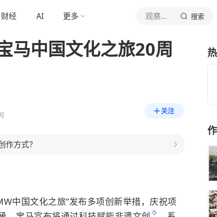
财经
AI
更多
观察者网
搜索
宝马中国文化之旅20周
热
关注
号
作
的创作方式？
MW中国文化之旅”发布多项创新举措，庆祝项
承，宝马宣布将通过科技赋能
非遗文创
、系