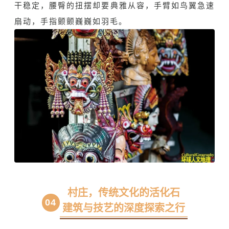
干稳定，腰臀的扭摆却要典雅从容，手臂如鸟翼急速
扇动，手指颤颤巍巍如羽毛。
村庄，传统文化的活化石
0
4
建筑与技艺的深度探索之行