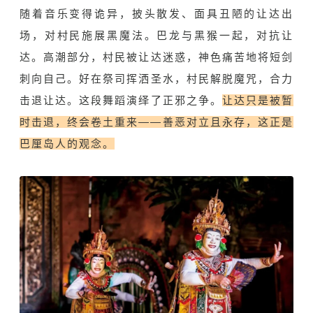
随着音乐变得诡异，披头散发、面具丑陋的让达出
场，对村民施展黑魔法。巴龙与黑猴一起，对抗让
达。高潮部分，村民被让达迷惑，神色痛苦地将短剑
刺向自己。好在祭司挥洒圣水，村民解脱魔咒，合力
击退让达。这段舞蹈演绎了正邪之争。
让达只是被暂
时击退，终会卷土重来——善恶对立且永存，这正是
巴厘岛人的观念。