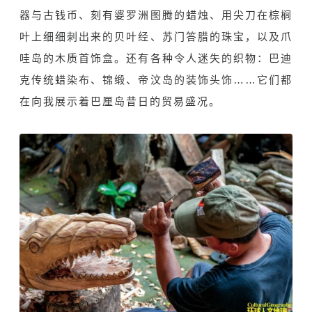
器与古钱币、刻有婆罗洲图腾的蜡烛、用尖刀在棕榈
叶上细细刺出来的贝叶经、苏门答腊的珠宝，以及爪
哇岛的木质首饰盒。还有各种令人迷失的织物：巴迪
克传统蜡染布、锦缎、帝汶岛的装饰头饰……它们都
在向我展示着巴厘岛昔日的贸易盛况。