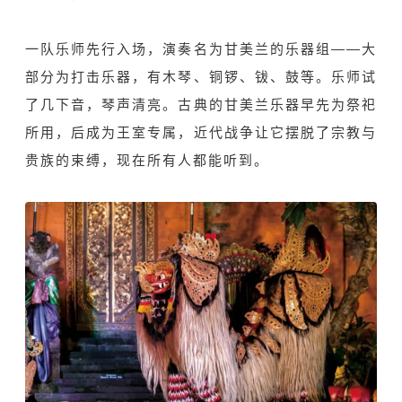
一队乐师先行入场，演奏名为甘美兰的乐器组——大
部分为打击乐器，有木琴、铜锣、钹、鼓等。乐师试
了几下音，琴声清亮。古典的甘美兰乐器早先为祭祀
所用，后成为王室专属，近代战争让它摆脱了宗教与
贵族的束缚，现在所有人都能听到。