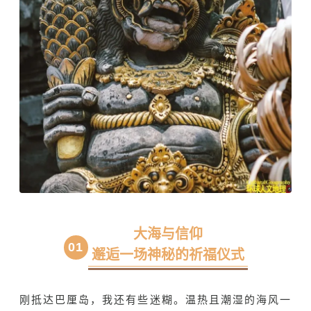
大海与信仰
0
1
邂逅一场神秘的祈福仪式
刚抵达巴厘岛，我还有些迷糊。温热且潮湿的海风一