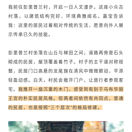
我前往彭里普兰村，开启一日人文漫步。这座小众古
村落，以建筑结构完好、环境典雅闻名。嘉宝告诉
我：这里的居民过着相对传统的生活，愿意向外人展
示传承已久的技能。
彭里普兰村坐落在山丘与梯田之间，道路两旁是石头
砌成的民居，屋顶覆盖着竹子。村子的主干道对称规
整，民居门口高悬的龙尾旗在清风中微微颤动，平添
轻盈动感。白天，村民会敞开门户，让旅行者参观家
宅。
我推开一扇沉重的木门，感受到有别于乌布华丽
王宫的朴实民居风格。但两者间依然有共同点，普通
的民居，也是按照“三个层次”的格局修建。