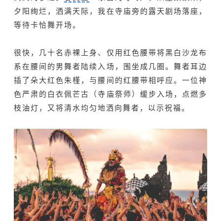
夕阳绚烂，洒满天际，我在寺庙旁的露天剧场落座，
等待卡恰舞开场。
很快，几十名赤裸上身、仅用红色腰带将黑白沙龙布
系在腰间的男舞者陆续入场，围坐成几圈。舞者耳边
插了朵大红色朱槿，与腰间的红腰带相呼应。一位神
色严肃的白衣佩芒古（寺庙祭师）缓步入场，点燃多
枝油灯，又将清水均匀地洒向舞者，以示祝福。