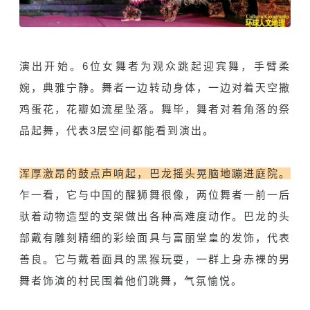
演出开始。6位女舞者为观众跳起迎宾舞，手臂柔
婉，典雅宁静。舞者一边转动身体，一边对着天空撒
鸡蛋花，花瓣如流星坠落。舞毕，舞者对着角落的祭
品起舞，代表3层空间都能看到演出。
浑厚激昂的鼓点声响起，巴龙摇头晃脑地蹦进庭院。
乍一看，它与中国的醒狮舞很像，两位舞者一前一后
驮着动物造型的支架做出各种高难度动作。巴龙的头
部戴有雕刻精细的彩绘面具与富丽堂皇的发饰，代表
善良。它与戴着面具的黑猴玩耍，一群上身赤裸的男
舞者饰演的村民围着他们跳舞，气氛愉悦。