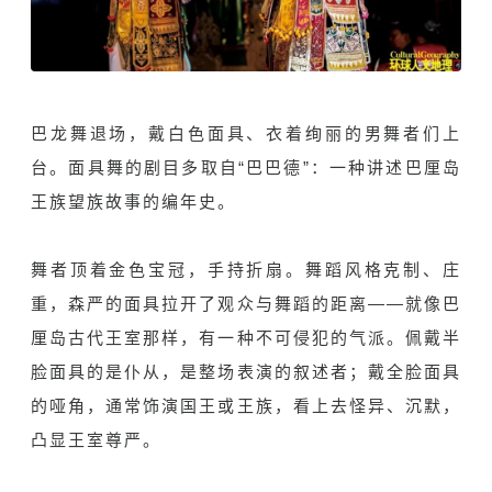
巴龙舞退场，戴白色面具、衣着绚丽的男舞者们上
台。面具舞的剧目多取自“巴巴德”：一种讲述巴厘岛
王族望族故事的编年史。
舞者顶着金色宝冠，手持折扇。舞蹈风格克制、庄
重，森严的面具拉开了观众与舞蹈的距离——就像巴
厘岛古代王室那样，有一种不可侵犯的气派。佩戴半
脸面具的是仆从，是整场表演的叙述者；戴全脸面具
的哑角，通常饰演国王或王族，看上去怪异、沉默，
凸显王室尊严。