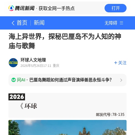
· 获取全网一手热点
打开
首页
新闻
无障碍
海上异世界，探秘巴厘岛不为人知的神
庙与歌舞
环球人文地理
关注
2026年5月26日17:11
重庆
问AI
·
巴厘岛舞蹈如何通过声音演绎善恶永恒斗争？