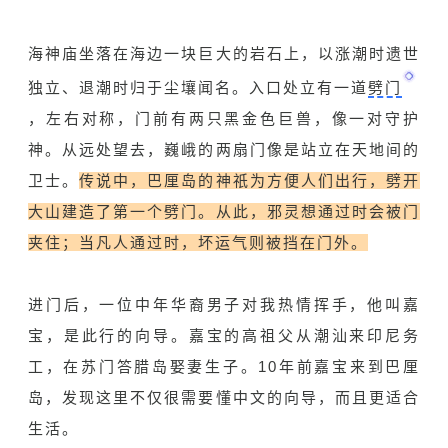
海神庙坐落在海边一块巨大的岩石上，以涨潮时遗世
独立、退潮时归于尘
壤
闻名。入口处立有一道
劈门
，左右对称，门前有两只黑金色巨兽，像一对守护
神。从远处望去，巍峨的两扇门像是站立在天地间的
卫士。
传说中，巴厘岛的神祇为方便人们出行，劈开
大山建造了第一个劈门。从此，邪灵想通过时会被门
夹住；当凡人通过时，坏运气则被挡在门外。
进门后，一位中年华裔男子对我热情挥手，他叫嘉
宝，是此行的向导。嘉宝的高祖父从潮汕来印尼务
工，在
苏门答腊岛
娶妻生子。10年前嘉宝来到巴厘
岛，发现这里不仅很需要懂中文的向导，而且更适合
生活。