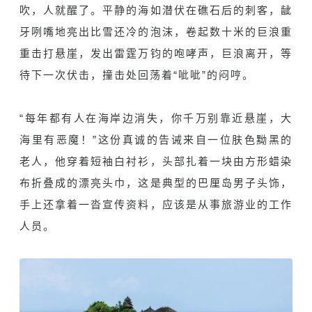
吹，人就醒了。平静的海如潜伏在礁石后的刺客，龇
牙咧嘴地亮出比雪还冷的泡沫，卷起数十米的巨浪重
重击打悬崖，发出雷霆万钧的咆哮声，巨浪离开，等
待下一次伏击，撞击处回荡着“呲呲”的闷哼。
“每年都有人在海岸边消失，你千万别靠近悬崖，大
海里有恶魔！”这份真诚的告诫来自一位肤色黝黑的
老人，他穿着短袖白衬衫，头部扎着一块由方形蜡染
布折叠成的漂亮头巾，这是典型的巴厘岛男子头饰，
手上还拿着一沓宣传资料，应该是从事旅游业的工作
人员。