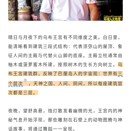
晴日与月夜下的乌布王宫有不同维度之美。白日里，
能清晰看到建筑三段式结构：代表须弥山的屋顶、象
征人间的主殿与代替火山脚的底座。主殿立柱通常由
柚木
或菠萝蜜木所建，按照树木的生长方向树立。
乌
布王宫建筑群，反映了巴厘岛人的宇宙观：世界有
三
个层次
，天神之国、人间、阴间，所以每座建筑层
次都是三层。
夜晚，望舒高悬，烛灯散发着幽微的光，王宫内的神
秘气息开始浮现，那些雕刻在石壁上的动物图腾与神
话故事，将通过舞蹈一一呈现。