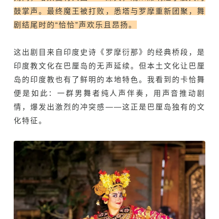
鼓掌声。最终魔王被打败，悉塔与罗摩重新团聚，舞
剧结尾时的“恰恰”声欢乐且昂扬。
这出剧目来自印度史诗《罗摩衍那》的经典桥段，是
印度教文化在巴厘岛的无声延续。但本土文化让巴厘
岛的印度教也有了鲜明的本地特色。我看到的卡恰舞
便是如此：一群男舞者纯人声伴奏，用声音推动剧
情，爆发出激烈的冲突感——这正是巴厘岛独有的文
化特征。