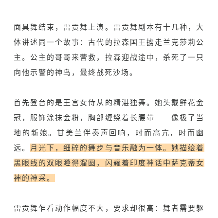
面具舞结束，雷贡舞上演。雷贡舞剧本有十几种，大
体讲述同一个故事：古代的拉森国王掳走兰克莎莉公
主。公主的哥哥来营救，拉森迎战途中，杀死了一只
向他示警的神鸟，最终战死沙场。
首先登台的是王宫女侍从的精湛独舞。她头戴鲜花金
冠，服饰涂抹金粉，胸部缠绕着长腰带——像极了当
地的新娘。甘美兰伴奏声回响，时而高亢，时而幽
远。
月光下，细碎的舞步与音乐融为一体。她描绘着
黑眼线的双眼瞪得溜圆，闪耀着印度神话中萨克蒂女
神的神采。
雷贡舞乍看动作幅度不大，要求却很高：舞者需要躯