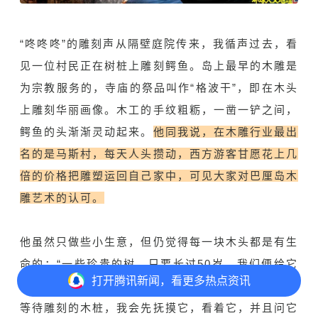
“咚咚咚”的雕刻声从隔壁庭院传来，我循声过去，看
见一位村民正在树桩上雕刻鳄鱼。岛上最早的木雕是
为宗教服务的，寺庙的祭品叫作“格波干”，即在木头
上雕刻华丽画像。木工的手纹粗粝，一凿一铲之间，
鳄鱼的头渐渐灵动起来。
他同我说，在木雕行业最出
名的是马斯村，每天人头攒动，西方游客甘愿花上几
倍的价格把雕塑运回自己家中，可见大家对巴厘岛木
雕艺术的认可。
他虽然只做些小生意，但仍觉得每一块木头都是有生
命的：“一些珍贵的树，只要长过50岁，我们便给它
打开
腾讯新闻，看更多热点资讯
穿上波棱（两色相间的格子布），不再砍伐。送来的
等待雕刻的木桩，我会先抚摸它，看着它，并且问它