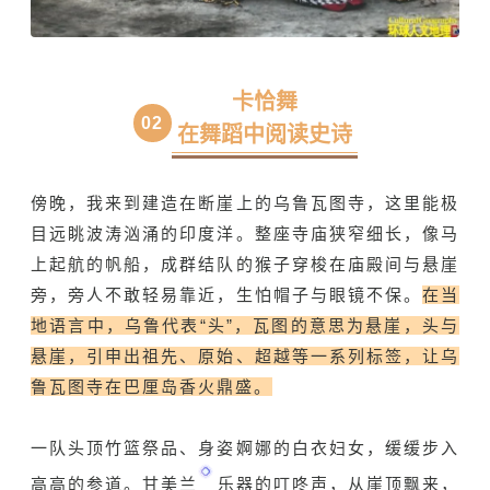
卡恰舞
0
2
在舞蹈中阅读史诗
傍晚，我来到建造在断崖上的乌鲁瓦图寺，这里能极
目远眺波涛汹涌的
印度洋
。整座寺庙狭窄细长，像马
上起航的帆船，成群结队的猴子穿梭在庙殿间与悬崖
旁，旁人不敢轻易靠近，生怕帽子与眼镜不保。
在当
地语言中，乌鲁代表“头”，瓦图的意思为悬崖，头与
悬崖，引申出祖先、原始、超越等一系列标签，让乌
鲁瓦图寺在巴厘岛香火鼎盛。
一队头顶竹篮祭品、身姿婀娜的白衣妇女，缓缓步入
高高的参道。
甘美兰
乐器的叮咚声，从崖顶飘来，