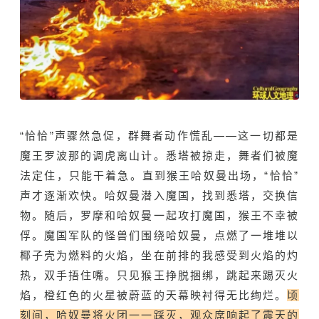
“恰恰”声骤然急促，群舞者动作慌乱——这一切都是
魔王罗波那的调虎离山计。悉塔被掠走，舞者们被魔
法定住，只能干着急。直到猴王哈奴曼出场，“恰恰”
声才逐渐欢快。
哈奴曼
潜入魔国，找到悉塔，交换信
物。随后，罗摩和哈奴曼一起攻打魔国，猴王不幸被
俘。魔国军队的怪兽们围绕哈奴曼，点燃了一堆堆以
椰子壳为燃料的火焰，坐在前排的我感受到火焰的灼
热，双手捂住嘴。只见猴王挣脱捆绑，跳起来踢灭火
焰，橙红色的火星被蔚蓝的天幕映衬得无比绚烂。
顷
刻间，哈奴曼将火团一一踩灭，观众席响起了震天的