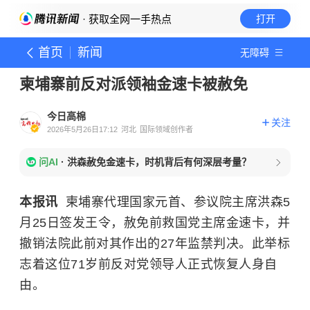
· 获取全网一手热点
打开
首页
新闻
无障碍
柬埔寨前反对派领袖金速卡被赦免
今日高棉
关注
2026年5月26日17:12
河北
国际领域创作者
问AI
·
洪森赦免金速卡，时机背后有何深层考量？
本报讯
柬埔寨代理国家元首、参议院主席洪森5
月25日签发王令，赦免前救国党主席金速卡，并
撤销法院此前对其作出的27年监禁判决。此举标
志着这位71岁前反对党领导人正式恢复人身自
由。