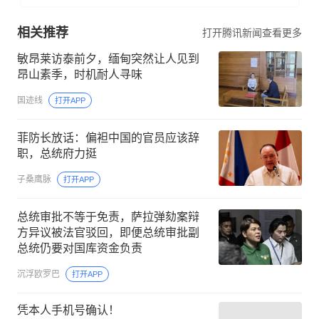
相关推荐
打开腾讯新闻查看更多
敏昂莱访泰前夕，缅甸突然让人见到
昂山素季，时机耐人寻味
国迹线
打开APP
菲防长放话：偏袒中国的官员应该辞
职，总统府力挺
子桑鹰脉
打开APP
总统审批不等于免责，萨拉弹劾案辩
方异议被法官驳回，即便总统审批副
总统仍要对国库资金负责
沉浮欧罗巴
打开APP
凭本人手机号确认！