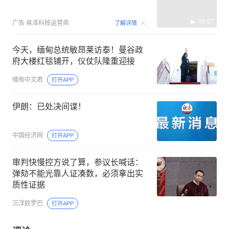
00:07
广告
易泽科技运营商
了解详情
今天，缅甸总统敏昂莱访泰！曼谷政
府大楼红毯铺开，仪仗队隆重迎接
缅甸中文君
打开APP
伊朗：已处决间谍！
中国经济网
打开APP
审判快慢控方说了算，参议长喊话：
弹劾不能光靠人证凑数，必须拿出实
质性证据
沉浮欧罗巴
打开APP