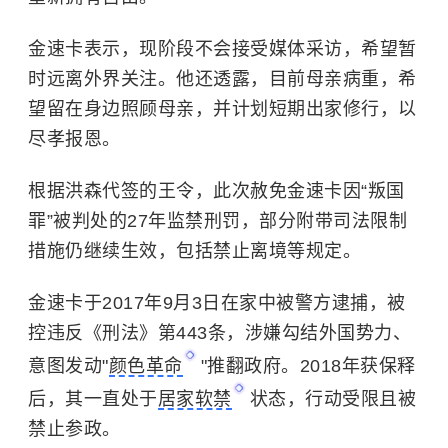
金速卡表示，现阶段不会接受媒体采访，希望暂
时远离外界关注。他还透露，目前母亲病重，希
望留在身边照顾母亲，并计划短期出家修行，以
尽孝报恩。
根据洪森代签的王令，此次赦免金速卡因“叛国
罪”被判处的27年监禁刑罚，部分附带司法限制
措施仍继续生效，包括禁止离境等规定。
金速卡于2017年9月3日在家中被警方逮捕，被
控违反《刑法》第443条，涉嫌勾结外国势力、
意图发动"
颜色革命
"推翻政府。2018年获保释
后，其一直处于
居家软禁
状态，行动受限且被
禁止参政。