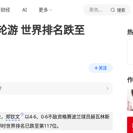
财经
AI
更多
黑色玫瑰
搜索
轮游 世界排名跌至
热
关注
作
？
轮，
郑钦文
以4-6、0-6不敌资格赛波兰球员赫瓦林斯
时世界排名已跌至第117位。