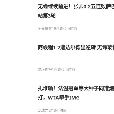
无缘继续前进！张帅0-2五连败萨
站第3轮
全景体育
19评论
-5小时前
商竣程1-2遭达尔德里逆转 无缘蒙
体坛周报
1评论
-5小时前
扎堆输！法温冠军等大种子同遭
打，WTA牵手IMG
网球之家
13小时前