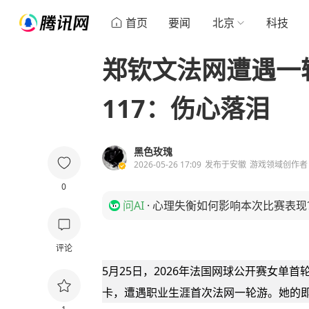
首页
要闻
北京
科技
郑钦文法网遭遇一
117：伤心落泪
黑色玫瑰
2026-05-26 17:09
发布于
安徽
游戏领域创作者
0
问AI
·
心理失衡如何影响本次比赛表现
评论
5月25日，2026年法国网球公开赛女单首
卡，遭遇职业生涯首次法网一轮游。她的即