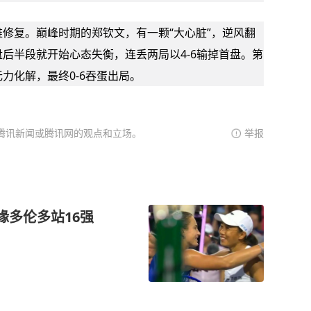
修复。巅峰时期的郑钦文，有一颗“大心脏”，逆风翻
后半段就开始心态失衡，连丢两局以4-6输掉首盘。第
力化解，最终0-6吞蛋出局。
腾讯新闻或腾讯网的观点和立场。
举报
缘多伦多站16强