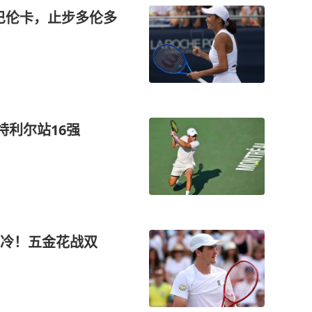
巴伦卡，止步多伦多
特利尔站16强
爆冷！五金花战双