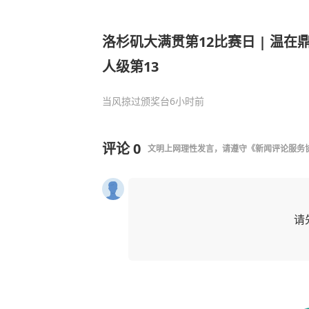
洛杉矶大满贯第12比赛日 | 温在
人级第13
当风掠过颁奖台
6小时前
评论
0
文明上网理性发言，请遵守
《新闻评论服务
请