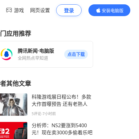
游戏
网页设置
登录
安装电脑版
内容更精彩
门应用推荐
腾讯新闻·电脑版
点击下载
全网热点早知道
者其他文章
科隆游戏展日程公布！多款
大作首曝预告 还有老熟人
5评论
-7小时前
分析师：NS2要涨到5400
元！现在卖3000多偷着乐吧