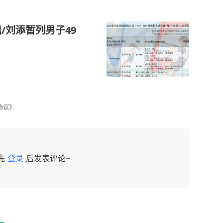
鼎/刘添暂列男子49
协议》
先
登录
后发表评论~