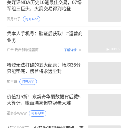
美媒评NBA历史10笔最佳交易，07绿
军组三巨头，火箭交易得到哈登
弄月公子
打开APP
凭本人手机号：验证后获取！#运营商
业务
00:15
广告
云启创想运营商
了解详情
哈登无法打破的五大纪录：场均36分
只能垫底，榜首将永远尘封
加里哥
打开APP
价值打5折！东契奇华丽数据背后藏5
大算计，账面漂亮但夺冠老大难
福多多WWW
打开APP