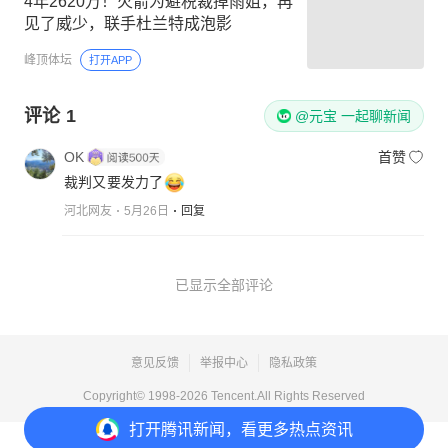
4年2620万！火箭为避税裁掉雨姐，再
见了威少，联手杜兰特成泡影
峰顶体坛
打开APP
评论
1
@元宝 一起聊新闻
OK
首赞
裁判又要发力了
河北网友
5月26日
回复
已显示全部评论
意见反馈
举报中心
隐私政策
Copyright© 1998-
2026
Tencent.All Rights Reserved
打开
腾讯新闻，看更多热点资讯