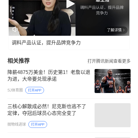
了解详情
调料产品认证，提升品牌竞争力
相关推荐
打开腾讯新闻查看更多
降薪4875万美金！历史第1！老詹以退
为进，大帝要兑现承诺
SJ体育圈
打开APP
三核心解散成必然！尼克斯也逃不了
定律，夺冠后球员心态完全变了
抛物线进球
打开APP