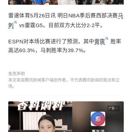
雷速体育5月26日讯 明日NBA季后赛西部决赛
马
刺
vs雷霆G5。目前双方大比分2-2平。
ESPN对本场比赛进行了预测，其中
雷霆
胜率
高达60.3%，马刺胜率为39.7%。
免责声明
本文来自腾讯新闻客户端创作者，不代表腾讯新闻的观点和立
场。
广告