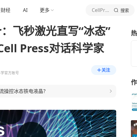
财经
AI
更多
CellPress细胞科学
搜索
er：飞秒激光直写“冰态”
热
ell Press对话科学家
关注
细胞科学官方账号
作
流操控冰态铁电液晶？