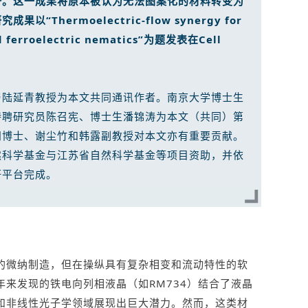
备。这一成果将原本被认为无法图案化的材料转变为
究成果以“Thermoelectric-flow synergy for
ced ferroelectric nematics”为题发表在Cell
与陆延青教授为本文共同通讯作者。南京大学博士生
特聘研究员陈召宪、博士生潘锦涛为本文（共同）第
阳博士、谢尘竹和韩露副教授对本文亦有重要贡献。
然科学基金与江苏省自然科学基金等项目资助，并依
研平台完成。
的微纳制造，但在操纵具有复杂相变和流动特性的软
来发现的铁电向列相液晶（如RM734）结合了液晶
和非线性光子学领域展现出巨大潜力。然而，这类材