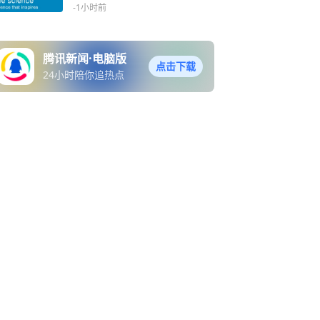
示BTNL3-BTNL8复合物激活
-1小时前
γδ T细胞的分子机制 | Cell
Press论文速递
腾讯新闻·电脑版
点击下载
24小时陪你追热点