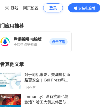
游戏
网页设置
登录
安装电脑版
内容更精彩
门应用推荐
腾讯新闻·电脑版
点击下载
全网热点早知道
者其他文章
对于司机来说，美洲狮使道
路更安全 | Cell Press科学
新闻
-1小时前
Immunity：没有抗原也能
激活？哈工大黄志伟团队揭