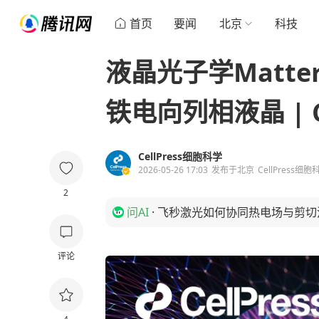
首页
要闻
北京
科技
液晶光子学Matt
铁电向列相液晶 | C
CellPress细胞科学
2026-05-26 17:03
发布于
北京
CellPress
2
问AI
·
飞秒激光如何协同热电场与剪切
评论