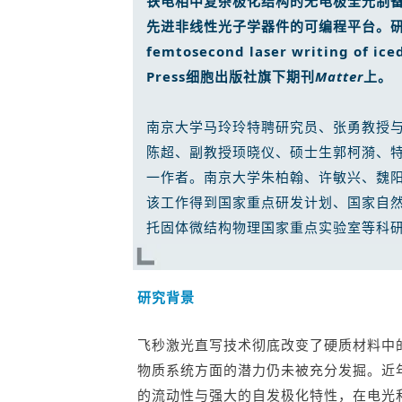
铁电相中复杂极化结构的无电极全光制
先进非线性光子学器件的可编程平台。
研
femtosecond laser writing of i
Press细胞出版社旗下期刊
Matter
上。
南京大学马玲玲特聘研究员、张勇教授
陈超、副教授顼晓仪、硕士生郭柯漪、
一作者。南京大学朱柏翰、许敏兴、魏
该工作得到国家重点研发计划、国家自
托固体微结构物理国家重点实验室等科
研究背景
飞秒激光直写技术彻底改变了硬质材料中
物质系统方面的潜力仍未被充分发掘。近年
的流动性与强大的自发极化特性，在电光