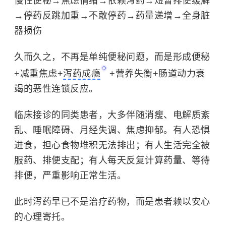
慢性便秘→焦虑情绪→依赖泻药→短暂排便缓解
→停药反跳加重→不敢停药→药量递增→全身脏
器损伤
久而久之，不再是单纯便秘问题，而是形成便秘
+减重焦虑+
泻药成瘾
+营养失衡+肠道动力衰
竭的恶性连锁反应。
临床接诊的同类患者，大多伴随消瘦、电解质紊
乱、睡眠障碍、月经失调、焦虑抑郁。有人恐惧
进食，担心食物堆积无法排出；有人生活完全被
服药、排便支配；有人每天反复计算药量、等待
排便，严重影响正常生活。
此时泻药早已不是治疗药物，而是患者赖以安心
的心理寄托。