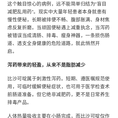
这个触目惊心的病例，远不能简单归结为“盲目
减肥乱用药”。现实中大量年轻患者本身就患有
慢性便秘，长期被排便不畅、腹部胀满、身材焦
虑反复折磨。当顽固便秘遇上减重执念，当泻药
被错误当成清肠、排毒、瘦身神器，一条损伤肠
道、透支全身健康的危险道路，就此悄然开
启。
泻药带来的轻盈，从来不是脂肪减少
比沙可啶属于刺激性泻药。短期、遵医嘱规范使
用，可临时缓解便秘症状，也可用于医学检查术
前肠道准备。但它绝非减肥药，更不是日常养生
排毒产品。
人体热量吸收主要在小肠完成，而比沙可啶仅作