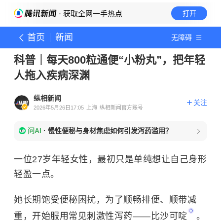
· 获取全网一手热点
打开
首页
新闻
无障碍
科普｜每天800粒通便“小粉丸”，把年轻
人拖入疾病深渊
纵相新闻
关注
2026年5月26日17:05
上海
纵相新闻官方账号
问AI
·
慢性便秘与身材焦虑如何引发泻药滥用？
一位27岁年轻女性，最初只是单纯想让自己身形
轻盈一点。
她长期饱受便秘困扰，为了顺畅排便、顺带减
重，开始服用常见刺激性泻药——
比沙可啶
。