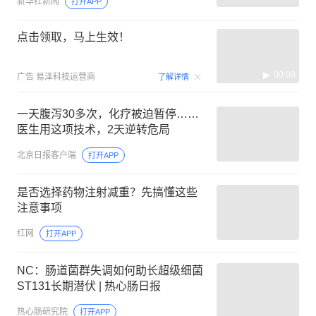
新华社新闻
打开APP
点击领取，马上生效！
00:09
广告
易泽科技运营商
了解详情
一天腹泻30多次，化疗被迫暂停……
医生用这项技术，2天逆转危局
北京日报客户端
打开APP
是否选择药物注射减重？先搞懂这些
注意事项
红网
打开APP
NC：肠道菌群失调如何助长超级细菌
ST131长期潜伏 | 热心肠日报
热心肠研究院
打开APP