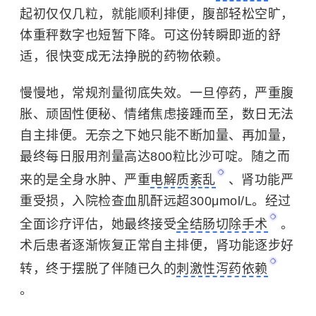
起初仅仅几粒，就能顺利排便，腹部轻松空旷，
体重秤数字也短暂下降。可这份转瞬即逝的舒
适，很快变成无法挣脱的药物依赖。
慢慢地，常规剂量彻底失效。一旦停药，严重腹
胀、顽固性便秘、情绪焦虑接踵而至，数日无法
自主排便。无奈之下她只能不断加量、再加量，
最终每日服用剂量高达800粒比沙可啶。随之而
来的是全身水肿、严重
电解质紊乱
、肾功能严
重受损，入院检查血肌酐远超300μmol/L。经过
全面诊疗评估，她最终接受
全结肠切除手术
。
术后患者逐渐恢复正常自主排便，肾功能逐步好
转，终于摆脱了伴随已久的
刺激性泻药依赖
。