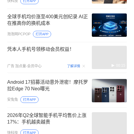
快科技
打开APP
全球手机均价涨至400美元创纪录 AI正
在推高你的换机成本
泡泡网PCPOP
打开APP
凭本人手机号领移动会员权益！
00:15
广告
加点量-会员中心
了解详情
Android 17招募活动意外泄密！摩托罗
拉Edge 70 Neo曝光
安兔兔
打开APP
2026年Q2全球智能手机平均售价上涨
17%：手机越卖越贵
快科技
打开APP