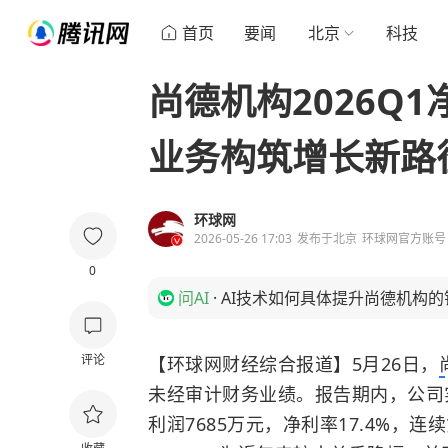
首页
要闻
北京
科技
尚德机构2026Q1净
业务构筑增长新路
环球网
2026-05-26 17:03
发布于
北京
环球网官方账号
0
问AI
·
AI技术如何具体提升尚德机构
评论
【环球网财经综合报道】5月26日，
未经审计财务业绩。报告期内，公司实
利润7685万元，净利率17.4%，