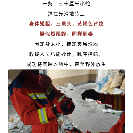
一条二三十厘米小蛇
趴在光滑地砖上
身体短粗，三角头，黄褐色背纹
疑似
短尾蝮
，同样剧毒
因蛇身太小，捕蛇夹易滑脱
救援人员巧施妙计，靴底控蛇，
成功将其装入瓶中，带至野外放生