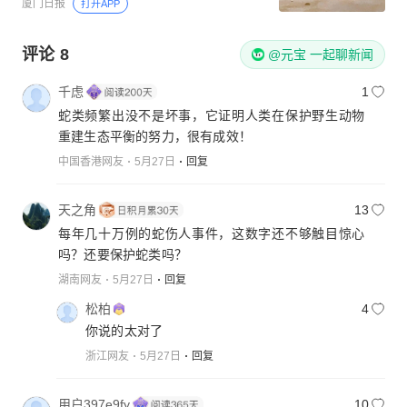
厦门日报
打开APP
评论
8
@元宝 一起聊新闻
千虑
1
蛇类频繁出没不是坏事，它证明人类在保护野生动物
重建生态平衡的努力，很有成效！
中国香港网友
5月27日
回复
天之角
13
每年几十万例的蛇伤人事件，这数字还不够触目惊心
吗？还要保护蛇类吗？
湖南网友
5月27日
回复
松柏
4
你说的太对了
浙江网友
5月27日
回复
用户397e9fy
10