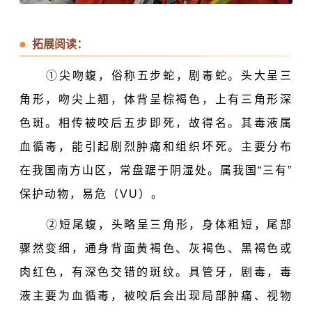
拓展阅读：
①
尖吻蝮
，俗称五步蛇，剧毒蛇。头大呈三
角形，
吻尖上翘，体背呈棕褐色，上有三角形深
色斑。相传被咬后五步即死，故得名。其毒液属
血循毒，能引起剧烈肿痛和组织坏死。主要分布
在我国南方山区，常盘踞于阴湿处。属我国“三有”
保护动物，易危（VU）。
②短尾蝮，
头略呈三角形，身体粗短，尾部
骤然变细，
通身背面黄褐色、灰褐色、黑褐色或
肉红色，
有深色交错的斑纹
。
具管牙，剧毒，毒
液主要为血循毒，
被咬后会出现局部肿痛、视物