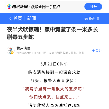
· 获取全网一手热点
打开
首页
新闻
无障碍
夜半犬吠惊魂！家中竟藏了条一米多长
剧毒五步蛇
杭州消防
关注
2026年5月26日17:00
浙江
杭州市消防救援支队官方账号
5月21日0时许
临安消防接到一起深夜求助
那头，报警人声音发抖：
“我院子里有一条很大的五步蛇！
你们快点来，快点来……”
消防救援人员火速抵达现场