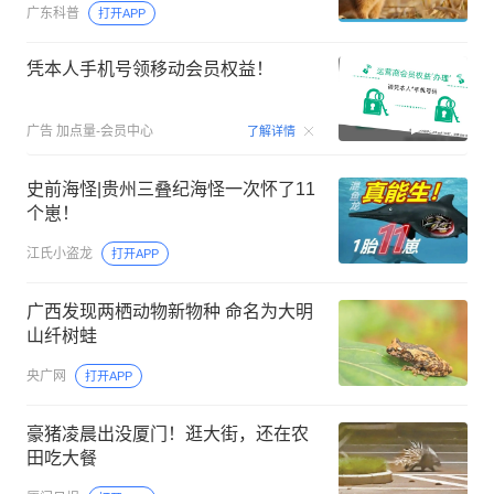
广东科普
打开APP
凭本人手机号领移动会员权益！
00:15
广告
加点量-会员中心
了解详情
史前海怪|贵州三叠纪海怪一次怀了11
个崽！
江氏小盗龙
打开APP
广西发现两栖动物新物种 命名为大明
山纤树蛙
央广网
打开APP
豪猪凌晨出没厦门！逛大街，还在农
田吃大餐