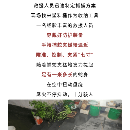
救援人员迅速制定抓捕方案
现场找来塑料桶作为收纳工具
一名经验丰富的救援人员
穿戴好防护装备
手持捕蛇夹缓慢逼近
瞄准、控制、夹紧“七寸”
随着捕蛇夹猛地发力提起
足有一米多长
的蛇身
在空中扭动盘绕
尾尖不停抖动，十分骇人