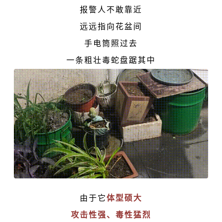
报警人不敢靠近
远远指向花盆间
手电筒照过去
一条粗壮毒蛇盘踞其中
由于它
体型硕大
攻击性强、毒性猛烈