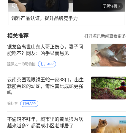
了解详情
调料产品认证，提升品牌竞争力
相关推荐
打开腾讯新闻查看更多
银龙鱼离世山东大哥正伤心，妻子问
能吃不？网友：凶手显而易见
狸猫之一的动物圈
打开APP
云南茶园现眼镜王蛇一家38口，出生
就能吞蛇的幼蛇，毒性真比成蛇更强
吗
徐虾客
打开APP
不偷鸡不拜年，城市里的黄鼠狼为啥
越来越多？都混成小区老邻居了