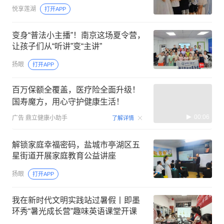
悦享莲湖
打开APP
变身“普法小主播”！南京这场夏令营，
让孩子们从“听讲”变“主讲”
扬眼
打开APP
百万保额全覆盖，医疗险全面升级！
国寿魔方，用心守护健康生活！
00:06
广告
鼎立健康小助手
了解详情
解锁家庭幸福密码，盐城市亭湖区五
星街道开展家庭教育公益讲座
扬眼
打开APP
我在新时代文明实践站过暑假丨即墨
环秀“暑光成长营”趣味英语课堂开课