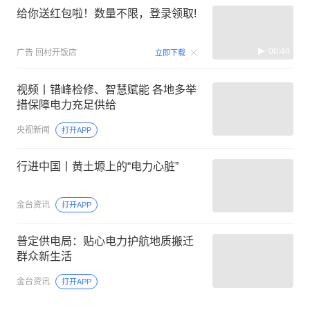
给你送红包啦！数量不限，登录领取!
00:44
广告
回村开饭店
立即下载
视频丨错峰检修、智慧赋能 各地多举
措保障电力充足供给
央视新闻
打开APP
行进中国丨黄土塬上的“电力心脏”
金台资讯
打开APP
普定供电局：贴心电力护航地质搬迁
群众新生活
金台资讯
打开APP