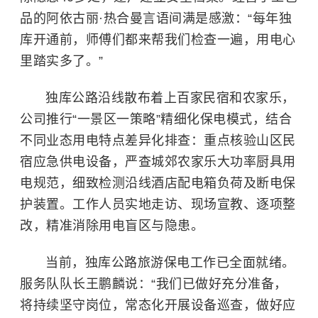
品的阿依古丽·热合曼言语间满是感激：“每年独
库开通前，师傅们都来帮我们检查一遍，用电心
里踏实多了。”
独库公路沿线散布着上百家民宿和农家乐，
公司推行“一景区一策略”精细化保电模式，结合
不同业态用电特点差异化排查：重点核验山区民
宿应急供电设备，严查城郊农家乐大功率厨具用
电规范，细致检测沿线酒店配电箱负荷及断电保
护装置。工作人员实地走访、现场宣教、逐项整
改，精准消除用电盲区与隐患。
当前，独库公路旅游保电工作已全面就绪。
服务队队长王鹏麟说：“我们已做好充分准备，
将持续坚守岗位，常态化开展设备巡查，做好应