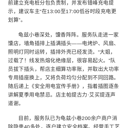
前建立充电桩分包负责制，并发布错峰充电提
示，建议车主“在13:00至17:00低谷时段充电更
划算”。
龟兹小巷深处，馕香阵阵。服务队走进一家
馕店，墙角插排上插满插头——电烤炉、风扇、
照明灯同时运转，插排外壳已经发烫。“大姐，
过载了！线发热熔化绝缘层，很容易起火。”队
员拔下插头，帮店主细算功率账，并取出大功率
专用插座换上，又将负荷均匀分配到不同回路。
随后递上《安全用电宣传手册》，指着插图逐条
讲解夏季用电禁忌。店主帕提古力·艾买提连声
道谢。
目前，服务队已为龟兹小巷200余户商户消
除隐患40多处，逐户建立安全档案。经营手工艺