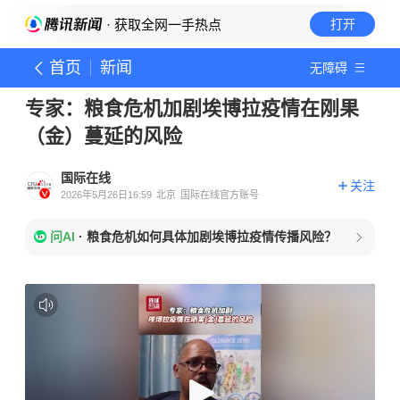
· 获取全网一手热点
打开
首页
新闻
无障碍
专家：粮食危机加剧埃博拉疫情在刚果
（金）蔓延的风险
国际在线
关注
2026年5月26日16:59
北京
国际在线官方账号
问AI
·
粮食危机如何具体加剧埃博拉疫情传播风险？