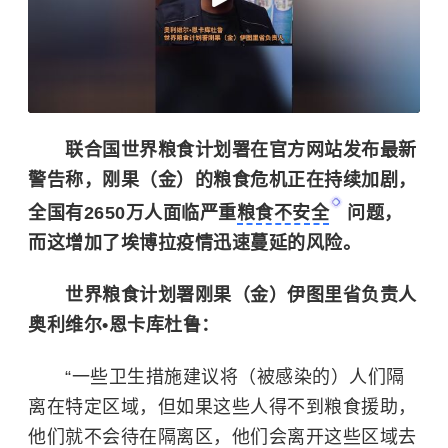
联合国世界粮食计划署在官方网站发布最新
警告称，刚果（金）的粮食危机正在持续加剧，
全国有2650万人面临严重
粮食不安全
问题，
而这增加了埃博拉疫情迅速蔓延的风险。
世界粮食计划署刚果（金）伊图里省负责人
奥利维尔•恩卡库杜鲁：
“一些卫生措施建议将（被感染的）人们隔
离在特定区域，但如果这些人得不到粮食援助，
他们就不会待在隔离区，他们会离开这些区域去