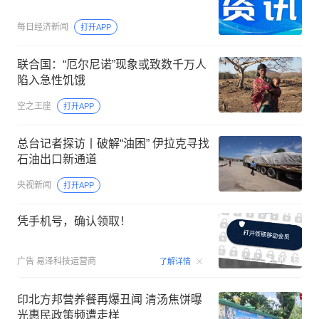
每日经济新闻
打开APP
联合国：“厄尔尼诺”现象或致数千万人
陷入急性饥饿
空之王座
打开APP
总台记者探访丨破解“油困” 伊拉克寻找
石油出口新通道
央视新闻
打开APP
凭手机号，确认领取！
00:15
广告
易泽科技运营商
了解详情
印北方邦营养餐再爆丑闻 清汤焦饼曝
光惠民政策频遭走样