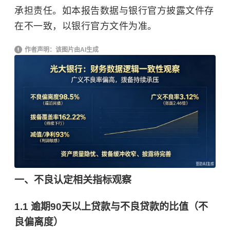
承担责任。如本报告数据与银行官方披露文件存
在不一致，以银行官方文件为准。
作者声明：该图片由AI生成
一、不良认定相关指标观察
1.1 逾期90天以上贷款与不良贷款的比值（不
良偏离度）