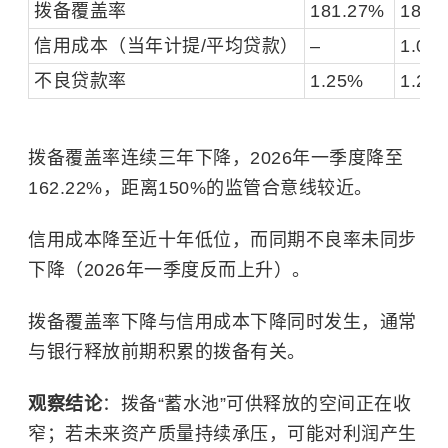
拨备覆盖率
181.27%
180.
信用成本（当年计提/平均贷款）
–
1.05
不良贷款率
1.25%
1.25
拨备覆盖率连续三年下降，2026年一季度降至
162.22%，距离150%的监管合意线较近。
信用成本降至近十年低位，而同期不良率未同步
下降（2026年一季度反而上升）。
拨备覆盖率下降与信用成本下降同时发生，通常
与银行释放前期积累的拨备有关。
观察结论
：拨备“蓄水池”可供释放的空间正在收
窄；若未来资产质量持续承压，可能对利润产生