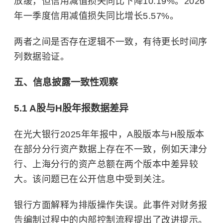
放缓，但信用减值损失同比下降10.19%。2026
年一季度信用减值损失同比增长5.57%。
两者之间是否存在逻辑不一致，有待更长时间序
列数据验证。
五、信息披露一致性观察
5.1 A股与H股年报数据差异
在光大银行2025年年报中，A股版本与H股版本
在部分分行资产数据上存在不一致，例如天津分
行、上海分行的资产总额在两个版本中差异较
大。该问题已在公开信息中受到关注。
银行方面解释为排版操作失误。此事件对财务报
告编制过程中的内部控制流程提出了改进提示。