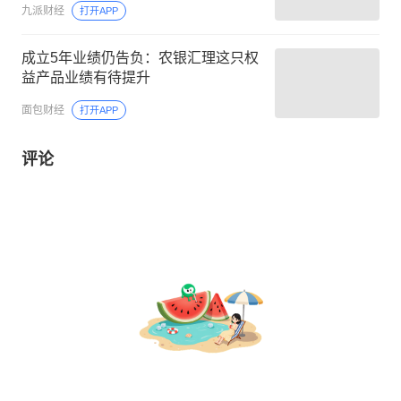
九派财经
打开APP
成立5年业绩仍告负：农银汇理这只权
益产品业绩有待提升
面包财经
打开APP
评论