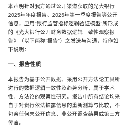
本声明针对我方通过公开渠道获取的光大银行
2025年年度报告、2026年第一季度报告等公开
信息，应用“银行监管指标逻辑验证模型”所形成
的《光大银行公开财务数据逻辑一致性观察报
告》（以下简称“报告”）之发送与沟通，特作如
下说明：
一、报告性质
本报告为基于公开数据、采用公开方法论工具所
进行的数据逻辑一致性及趋势分析，属于学术
性、方法论的观察性研究。报告中所有结论均来
自于对贵行依法披露信息的重新测算与比较，不
包含任何未公开信息、非公开调查结果或第三方
传言。