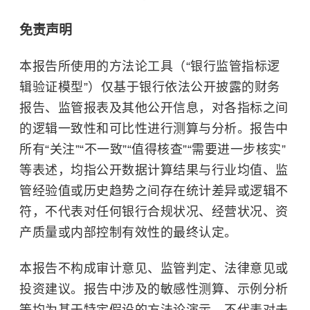
免责声明
本报告所使用的方法论工具（“银行监管指标逻
辑验证模型”）仅基于银行依法公开披露的财务
报告、监管报表及其他公开信息，对各指标之间
的逻辑一致性和可比性进行测算与分析。报告中
所有“关注”“不一致”“值得核查”“需要进一步核实”
等表述，均指公开数据计算结果与行业均值、监
管经验值或历史趋势之间存在统计差异或逻辑不
符，不代表对任何银行合规状况、经营状况、资
产质量或内部控制有效性的最终认定。
本报告不构成审计意见、监管判定、法律意见或
投资建议。报告中涉及的敏感性测算、示例分析