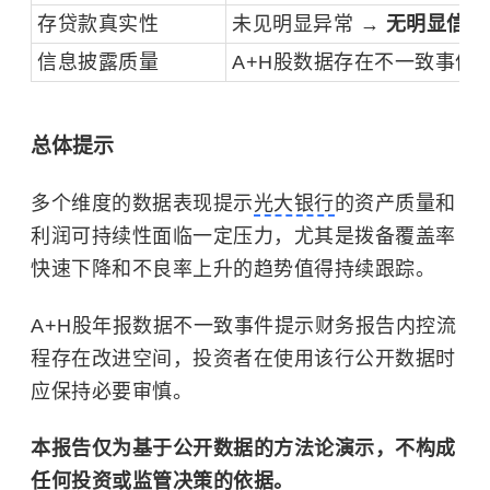
存贷款真实性
未见明显异常 →
无明显信号
信息披露质量
A+H股数据存在不一致事件 
总体提示
多个维度的数据表现提示
光大银行
的资产质量和
利润可持续性面临一定压力，尤其是拨备覆盖率
快速下降和不良率上升的趋势值得持续跟踪。
A+H股年报数据不一致事件提示财务报告内控流
程存在改进空间，投资者在使用该行公开数据时
应保持必要审慎。
本报告仅为基于公开数据的方法论演示，不构成
任何投资或监管决策的依据。