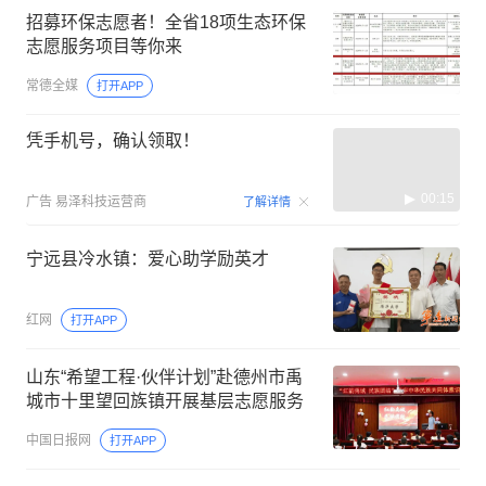
招募环保志愿者！全省18项生态环保
志愿服务项目等你来
常德全媒
打开APP
凭手机号，确认领取！
00:15
广告
易泽科技运营商
了解详情
宁远县冷水镇：爱心助学励英才
红网
打开APP
山东“希望工程·伙伴计划”赴德州市禹
城市十里望回族镇开展基层志愿服务
中国日报网
打开APP