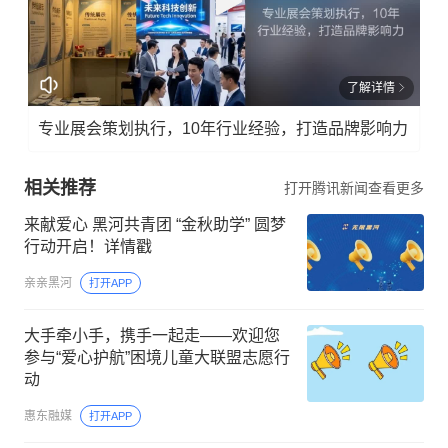
了解详情
专业展会策划执行，10年行业经验，打造品牌影响力
相关推荐
打开腾讯新闻查看更多
来献爱心 黑河共青团 “金秋助学” 圆梦
行动开启！详情戳
亲亲黑河
打开APP
大手牵小手，携手一起走——欢迎您
参与“爱心护航”困境儿童大联盟志愿行
动
惠东融媒
打开APP