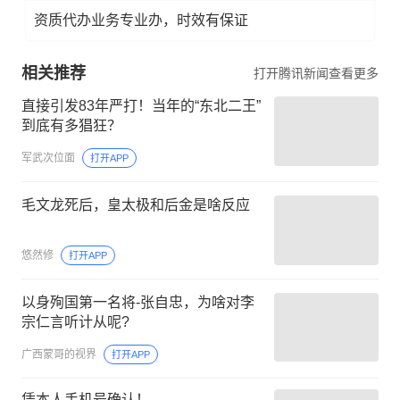
资质代办业务专业办，时效有保证
相关推荐
打开腾讯新闻查看更多
直接引发83年严打！当年的“东北二王”
到底有多猖狂？
军武次位面
打开APP
毛文龙死后，皇太极和后金是啥反应
悠然修
打开APP
以身殉国第一名将-张自忠，为啥对李
宗仁言听计从呢?
广西蒙哥的视界
打开APP
凭本人手机号确认！