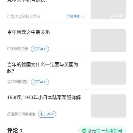
00:07
广告
易泽科技运营商
了解详情
甲午风云之中朝关系
中国国家历史
打开APP
当年的德国为什么一定要与英国为
敌？
互联网怪盗团
打开APP
1938到1943年小日本陆军军服详解
擦菠萝的海绵宝宝
打开APP
评论
1
@元宝 一起聊新闻