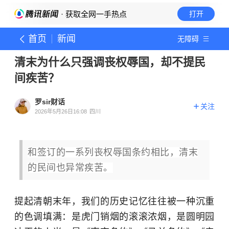
· 获取全网一手热点
打开
首页
新闻
无障碍
清末为什么只强调丧权辱国，却不提民
间疾苦？
罗sir财话
关注
2026年5月26日16:08
四川
和签订的一系列丧权辱国条约相比，清末
的民间也异常疾苦。
提起清朝末年，我们的历史记忆往往被一种沉重
的色调填满：是虎门销烟的滚滚浓烟，是圆明园