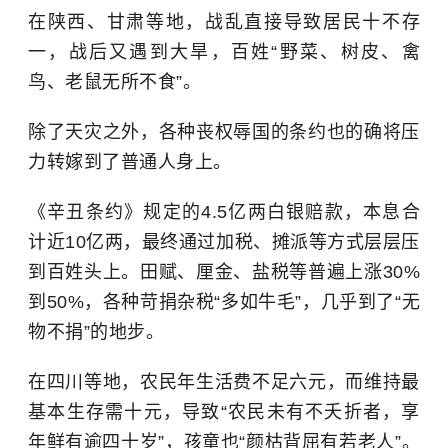
在陕西、甘肃等地，战乱直接导致居民十不存
一，战后又遇到大旱，百姓“野菜、树皮、禽
鸟、老鼠无所不食”。
除了天灾之外，各种丧权辱国的条约也的确将压
力转嫁到了普通人身上。
《辛丑条约》规定的4.5亿两白银赔款，本息合
计近10亿两，最终通过加税、摊派等方式层层压
到百姓头上。田赋、厘金、盐税等普遍上涨30%
到50%，各种苛捐杂税“多如牛毛”，几乎到了“无
物不捐”的地步。
在四川等地，农民年生活费不足六元，而维持最
基本生存需十元，导致“农民未有不夭折者，享
年鲜有逾四十岁”，孩童也“颜枯背屈有若老人”。