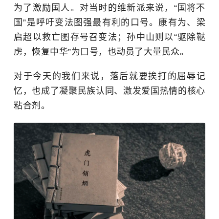
为了激励国人。对当时的维新派来说，“国将不
国”是呼吁变法图强最有利的口号。
康有为
、
梁
启超
以救亡图存号召变法；孙中山则以“驱除鞑
虏，恢复中华”为口号，也动员了大量民众。
对于今天的我们来说，落后就要挨打的屈辱记
忆，也成了凝聚民族认同、激发爱国热情的核心
粘合剂。