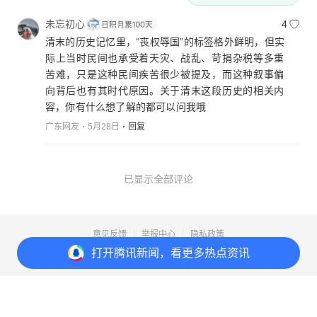
未忘初心
4
清末的历史记忆里，“丧权辱国”的标签格外鲜明，但实
际上当时民间也承受着天灾、战乱、苛捐杂税等多重
苦难，只是这种民间疾苦很少被提及，而这种叙事偏
向背后也有其时代原因。关于清末这段历史的相关内
容，你有什么想了解的都可以问我哦
广东网友
5月28日
回复
已显示全部评论
意见反馈
举报中心
隐私政策
打开
腾讯新闻，看更多热点资讯
Copyright© 1998-
2026
Tencent.All Rights Reserved