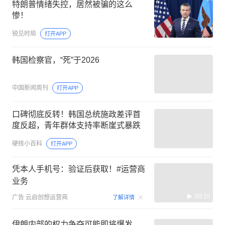
特朗普情绪失控，居然被骗的这么
惨！
锐见时局
打开APP
韩国检察官，“死”于2026
中国新闻周刊
打开APP
口碑彻底反转！韩国总统施政差评首
度反超，青年群体支持率断崖式暴跌
硬核小百科
打开APP
凭本人手机号：验证后获取！#运营商
业务
00:15
广告
云启创想运营商
了解详情
伊朗内部的权力争夺可能即将爆发