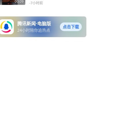
卓伟无实锤爆料“天王私生
00:09
-7小时前
子”，周杰伦曾投资一西安公
司引关注
腾讯新闻·电脑版
点击下载
24小时陪你追热点