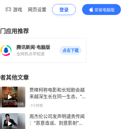
游戏
网页设置
登录
安装电脑版
内容更精彩
门应用推荐
腾讯新闻·电脑版
点击下载
全网热点早知道
者其他文章
贾樟柯称电影和长短剧会越
来越深生长在同一生态，“今
天拍电影，明天可能拍短
00:06
-7小时前
剧”，曾自曝看过两百部短剧
周杰伦公司发声明谴责传闻
：“恶意造谣、刻意影射”，