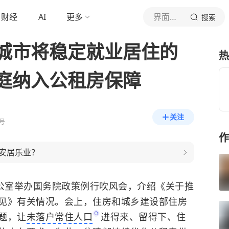
财经
AI
更多
界面新闻
搜索
城市将稳定就业居住的
热
庭纳入公租房保障
关注
号
作
安居乐业？
办公室举办国务院政策例行吹风会，介绍《关于推
见》有关情况。会上，住房和城乡建设部住房
题，让
未落户常住人口
进得来、留得下、住