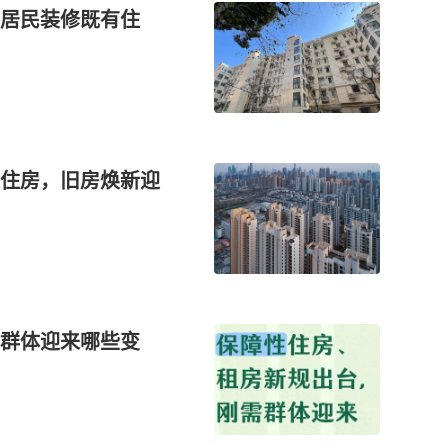
励居民装修既有住
住房，旧房焕新迎
需群体迎来哪些变