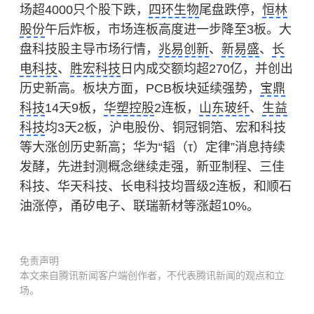
场超4000只个股下跌，
四环生物
尾盘跌停，
恒林
股份
午后炸板，市场连板高度进一步降至3板。大
盘科技股主导市场行情，
兆易创新
、
新易盛
、
长
电科技
、
胜宏科技
日内成交额均超270亿，并创出
历史新高。板块方面，PCB板块延续强势，
宝鼎
科技
14天9板，
华塑控股
2连板，
山东玻纤
、
生益
科技
均3天2板，沪电股份、铜冠铜箔、宏和科技
等大涨创历史新高；华为“韬（τ）定律”消息持续
发酵，先进封测概念继续走强，新亚制程、三佳
科技、华天科技、长电科技均晋级2连板，和顺石
油涨停，甬矽电子、联瑞新材等涨超10%。
免责声明
本文来自腾讯新闻客户端创作者，不代表腾讯新闻的观点和立
场。