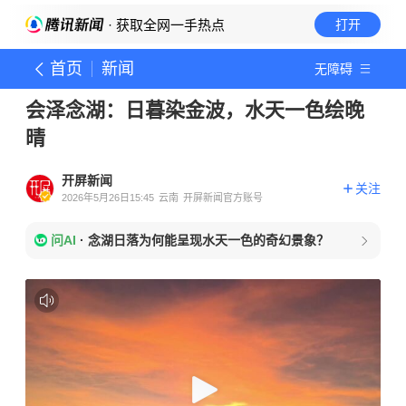
· 获取全网一手热点
打开
首页
新闻
无障碍
会泽念湖：日暮染金波，水天一色绘晚
晴
开屏新闻
关注
2026年5月26日15:45
云南
开屏新闻官方账号
问AI
·
念湖日落为何能呈现水天一色的奇幻景象？