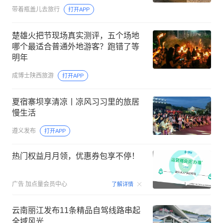
桃源”
带着瓶盖儿去旅行
打开APP
楚雄火把节现场真实测评，五个场地
哪个最适合普通外地游客？跑错了等
明年
成博士陕西旅游
打开APP
夏宿寨坝享清凉丨凉风习习里的旅居
慢生活
遵义发布
打开APP
热门权益月月领，优惠券包享不停！
00:15
广告
加点量会员中心
了解详情
云南丽江发布11条精品自驾线路串起
全域风光