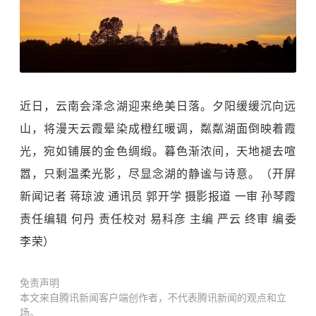
近日，云南会泽念湖迎来绝美日落。夕阳缓缓沉向远
山，将漫天云霞晕染成橙红暖调，粼粼湖面倒映着霞
光，宛如铺展的金色绸缎。暮色渐浓间，天地褪去喧
嚣，只剩温柔光影，尽显念湖的静谧与诗意。（开屏
新闻记者 蒋琼波 通讯员 郭开学 摄影报道 一审 孙琴霞
责任编辑 何丹 责任校对 易科彦 主编 严云 终审 编委
李荣）
免责声明
本文来自腾讯新闻客户端创作者，不代表腾讯新闻的观点和立
场。