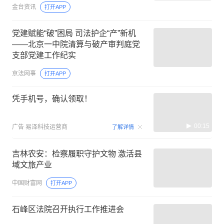
金台资讯
打开APP
党建赋能“破”困局 司法护企“产”新机
——北京一中院清算与破产审判庭党
支部党建工作纪实
京法网事
打开APP
凭手机号，确认领取！
00:15
广告
易泽科技运营商
了解详情
吉林农安：检察履职守护文物 激活县
域文旅产业
中国财富网
打开APP
石峰区法院召开执行工作推进会