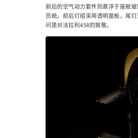
前后的空气动力套件则悬浮于座舱玻
员舱。前后灯组采用透明面板，尾灯
问是对法拉利458的致敬。