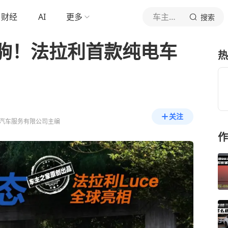
财经
AI
更多
车主之家
搜索
驹！法拉利首款纯电车
热
关注
汽车服务有限公司主编
作