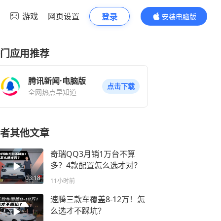
游戏
网页设置
登录
安装电脑版
内容更精彩
门应用推荐
腾讯新闻·电脑版
点击下载
全网热点早知道
者其他文章
奇瑞QQ3月销1万台不算
多？4款配置怎么选才对？
03:18
11小时前
速腾三款车覆盖8-12万！怎
么选才不踩坑？