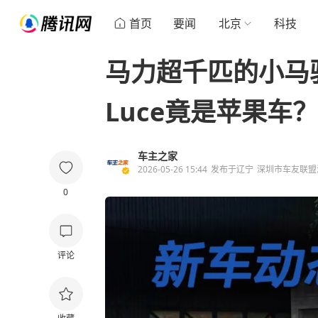
首页
要闻
北京
科技
马力超千匹的小马
Luce竟是苹果车？
车主之家
2026-05-26 15:44
发布于
辽宁
深圳市车友联盟
0
评论