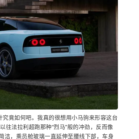
设计究竟如何吧。我真的很想用小马驹来形容这台
有以往法拉利超跑那种“烈马”般的冲劲，反而像
简洁，乘员舱玻璃一直延伸至腰线下部，车身