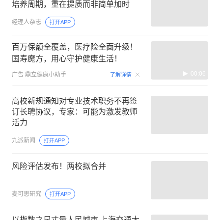
培养周期，重在提质而非简单加时
经理人杂志
打开APP
百万保额全覆盖，医疗险全面升级！
国寿魔方，用心守护健康生活！
00:06
广告
鼎立健康小助手
了解详情
高校新规通知对专业技术职务不再签
订长聘协议，专家：可能为激发教师
活力
九派新闻
打开APP
风险评估发布！两校拟合并
麦可思研究
打开APP
以指数之尺丈量人民城市 上海交通大