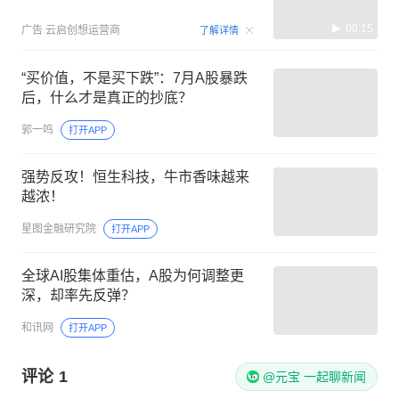
00:15
广告
云启创想运营商
了解详情
“买价值，不是买下跌”：7月A股暴跌
后，什么才是真正的抄底？
郭一鸣
打开APP
强势反攻！恒生科技，牛市香味越来
越浓！
星图金融研究院
打开APP
全球AI股集体重估，A股为何调整更
深，却率先反弹？
和讯网
打开APP
评论
1
@元宝 一起聊新闻