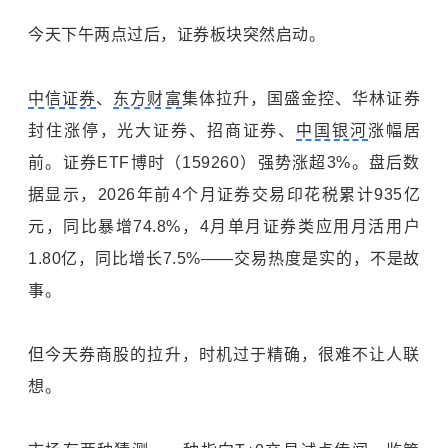
今天下午两点过后，证券板块突然启动。
中信证券
、
东方财富
集体拉升，国盛金控、华林证券
封住涨停，光大证券、招商证券、
中国银河
涨幅居
前。证券ETF博时（159260）强势涨超3%。盘后数
据显示，2026年前4个月证券交易印花税累计935亿
元，同比暴增74.8%，4月单月证券类应用月活用户
1.80亿，同比增长7.5%——交易热度是实的，不是故
事。
但今天券商股的拉升，时机过于精确，很难不让人联
想。