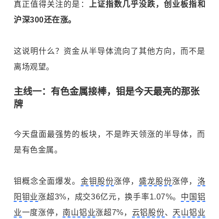
真正值得关注的是：
上证指数几乎没跌，创业板指和
沪深300还在涨。
这说明什么？资金从半导体流向了其他方向，而不是
离场观望。
主线一：有色金属接棒，钼是今天最亮的那张
牌
今天盘面最强势的板块，不是昨天领涨的半导体，而
是有色金属。
钼概念全面爆发。
金钼股份
涨停，
盛龙股份
涨停，
洛
阳钼业
涨超3%，成交36亿元，换手率1.07%。
中国铝
业
一度涨停，
南山铝业
涨超7%，
云铝股份
、
天山铝业