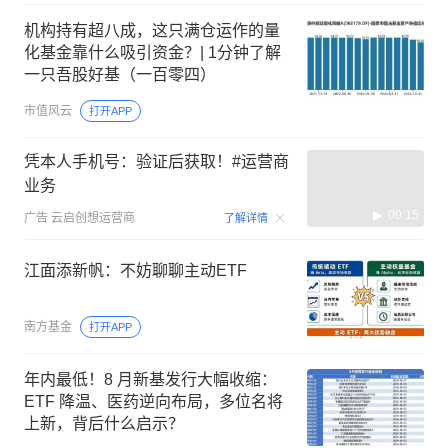
机构持有超八成，这只满仓运作的量
化基金靠什么吸引资金？| 1分钟了解
一只吾股好基（一百零四）
市值风云
打开APP
凭本人手机号：验证后获取！#运营商
业务
00:15
广告
云启创想运营商
了解详情
江面添新帆：不妨聊聊主动ETF
南方基金
打开APP
年内最低！8 月新基发行大幅收缩：
ETF 降温、医药逆向布局，多位名将
上新，背后什么启示？