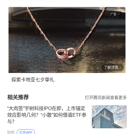
广告
了解详情
探索卡地亚七夕挚礼
相关推荐
打开腾讯新闻查看更多
“大肉签”宇树科技IPO在即，上市锚定
效应影响几何？“小散”如何借道ETF参
与？
财闻
打开APP