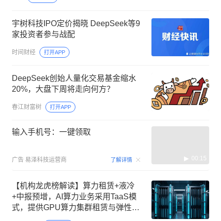
宇树科技IPO定价揭晓 DeepSeek等9
家投资者参与战配
时间财经
打开APP
DeepSeek创始人量化交易基金缩水
20%，大盘下周将走向何方？
春江财富树
打开APP
输入手机号：一键领取
00:15
广告
易泽科技运营商
了解详情
【机构龙虎榜解读】算力租赁+液冷
+中报预增，AI算力业务采用TaaS模
式，提供GPU算力集群租赁与弹性推
理算力服务，在手算力、存储类3-5年