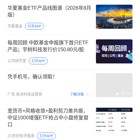
华夏基金ETF产品线图谱（2026年8月
版）
华夏基金
打开APP
每周回顾 中欧基金申报旗下首只ETF
产品；宇树科技发行价150.80元/股
公司研究室
打开APP
凭手机号，确认领取！
00:15
广告
易泽科技运营商
了解详情
宽货币+风格收敛+盈利剪刀差共振，
中证1000增强ETF抢占中小盘修复窗
口
21世纪经济报道
打开APP