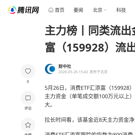
首页
要闻
北京
科技
主力榜丨同类流出
富（159928）流出
财中社
2026-05-26 15:43
发布于
北京
0
5月26日，消费ETF汇添富（159928
主力资金（单笔成交额100万元以上）
大。
评论
拉长时间看，该基金近8天主力资金净
消费ETF汇添富跟踪的指数为800消费（