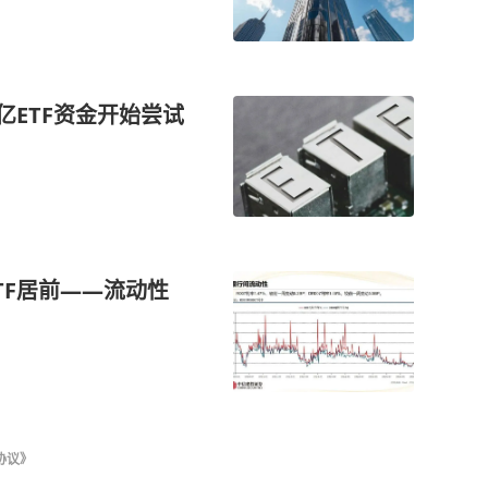
0亿ETF资金开始尝试
TF居前——流动性
协议》