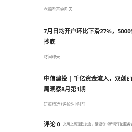
老揭看基金
昨天
7月日均开户环比下滑27%，500
抄底
财闻
昨天
中信建投 | 千亿资金流入，双创E
周观察8月第1期
研报精选
1评论
5小时前
评论
0
文明上网理性发言，请遵守
《新闻评论服务