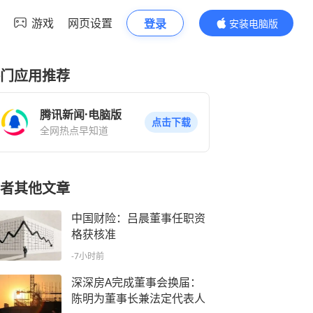
游戏
网页设置
登录
安装电脑版
内容更精彩
门应用推荐
腾讯新闻·电脑版
点击下载
全网热点早知道
者其他文章
中国财险：吕晨董事任职资
格获核准
-7小时前
深深房A完成董事会换届：
陈明为董事长兼法定代表人