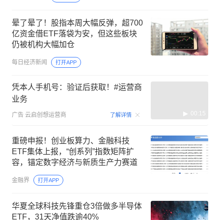
4300美元 | 一周国际财经
晕了晕了！股指本周大幅反弹，超700
亿资金借ETF落袋为安，但这些板块
仍被机构大幅加仓
每日经济新闻
打开APP
凭本人手机号：验证后获取！#运营商
业务
00:15
广告
云启创想运营商
了解详情
重磅申报！创业板算力、金融科技
ETF集体上报，“创系列”指数矩阵扩
容，锚定数字经济与新质生产力赛道
金融界
打开APP
华夏全球科技先锋重仓3倍做多半导体
ETF，31天净值跌逾40%