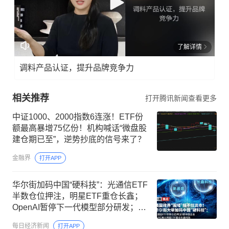
了解详情
调料产品认证，提升品牌竞争力
相关推荐
打开腾讯新闻查看更多
中证1000、2000指数6连涨！ETF份
额最高暴增75亿份！机构喊话“微盘股
建仓期已至”，逆势抄底的信号来了？
金融界
打开APP
华尔街加码中国“硬科技”：光通信ETF
半数仓位押注，明星ETF重仓长鑫；
OpenAI暂停下一代模型部分研发；美
联储9月加息概率降至44%，金价涨破
每日经济新闻
打开APP