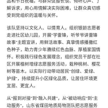
品和节日祝福，与群众促膝长谈、倾听心声、了
解诉求，用心用情解决实际困难，让群众真切感
受到党组织的温暖与关怀。
该队坚持以文化人、以情育人。组织银龄志愿者
走进社区幼儿园，开展“学雷锋，听爷爷讲雷锋
故事”主题宣讲，用鲜活故事、真挚情感播撒红
色种子，助力青少年赓续红色血脉、厚植家国情
怀。积极践行
绿色发展
理念，组织党员干部在社
区开展植树增绿志愿服务活动，栽种桃树、樱花
树等苗木，以实际行动带动居民“创绿、爱绿、
护绿”，持续提升小区绿化品质，让居住环境更
宜居、更宜人。
从“报到对接”到“融入共建”，从“被动响应”到“主
动服务”，山东省煤田地质局物测队把志愿服务