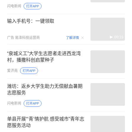
闪电新闻
打开APP
输入手机号：一键领取
00:15
广告
易泽科技运营商
了解详情
“泉城义工”大学生志愿者走进西龙湾
村，播撒科创启蒙种子
爱济南
打开APP
潍坊：返乡大学生助力无偿献血暑期
志愿服务
闪电新闻
打开APP
单县开展“‘青’情护航 感受城市”青年志
愿服务活动