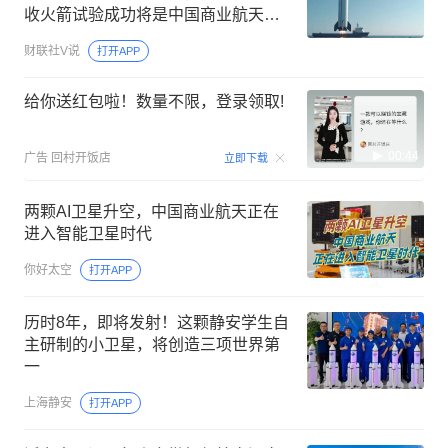
收火箭试验成功将是中国商业航天的
重要技术拐点，这家公司曾联合中标
财联社V说
打开APP
海上回收船项目
给你送红包啦！数量不限，登录领取!
00:44
广告
回村开饭店
立即下载
两颗AI卫星升空，中国商业航天正在
进入智能卫星时代
你好太空
打开APP
历时8年，即将发射！这颗静安学生自
主研制的小卫星，将创造三项世界第
一
上海静安
打开APP