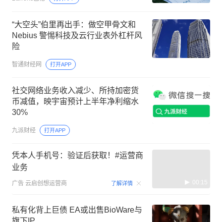
“大空头”伯里再出手：做空甲骨文和
Nebius 警惕科技及云行业表外杠杆风
险
智通财经网
打开APP
社交网络业务收入减少、所持加密货
币减值，映宇宙预计上半年净利缩水
30%
九派财经
打开APP
凭本人手机号：验证后获取！#运营商
业务
00:15
广告
云启创想运营商
了解详情
私有化背上巨债 EA或出售BioWare与
旗下IP