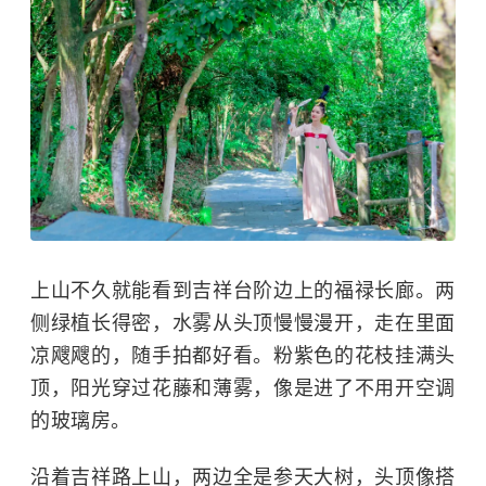
上山不久就能看到吉祥台阶边上的福禄长廊。两
侧绿植长得密，水雾从头顶慢慢漫开，走在里面
凉飕飕的，随手拍都好看。粉紫色的花枝挂满头
顶，阳光穿过花藤和薄雾，像是进了不用开空调
的玻璃房。
沿着吉祥路上山，两边全是参天大树，头顶像搭