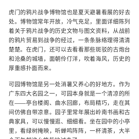
虎门的
鸦片战争博物馆
也是夏天避暑看展的好去
处。博物馆常年开放，冷气充足，里面详细陈列
着关于鸦片战争的历史文物与图文资料，从战前
的鸦片贸易到战争的经过，一条条脉络理得清清
楚楚。在虎门，还可以去看看那些斑驳的古炮台
和沧桑的城墙，面朝
伶仃洋
，吹着海风，历史的
厚重感扑面而来。
可园博物馆是另一处消暑又养心的好地方。作为
广东四大名园之一，可园本身就是一个清凉的所
在——亭台楼阁、曲水回廊，布局精巧，走在其
间仿佛自带凉意。园子里常年展出岭南书画和古
典家具，可以慢慢逛、细细看。坐在园中的小亭
里，看绿树掩映，听蝉鸣阵阵，一杯清茶，大半