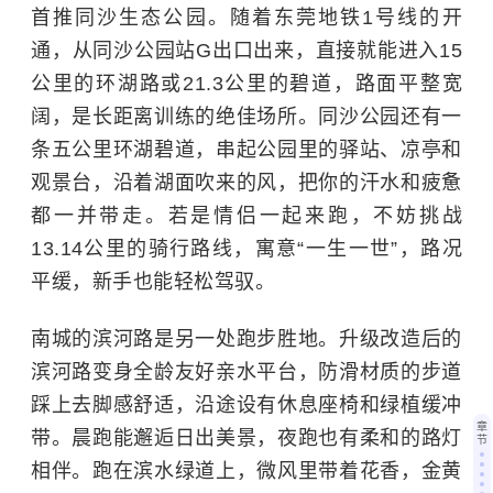
首推同沙生态公园。随着东莞地铁1号线的开
通，从同沙公园站G出口出来，直接就能进入15
公里的环湖路或21.3公里的碧道，路面平整宽
阔，是长距离训练的绝佳场所。同沙公园还有一
条五公里环湖碧道，串起公园里的驿站、凉亭和
观景台，沿着湖面吹来的风，把你的汗水和疲惫
都一并带走。若是情侣一起来跑，不妨挑战
13.14公里的骑行路线，寓意“一生一世”，路况
平缓，新手也能轻松驾驭。
南城的滨河路是另一处跑步胜地。升级改造后的
滨河路变身全龄友好亲水平台，防滑材质的步道
踩上去脚感舒适，沿途设有休息座椅和绿植缓冲
章
带。晨跑能邂逅日出美景，夜跑也有柔和的路灯
节
相伴。跑在滨水绿道上，微风里带着花香，金黄