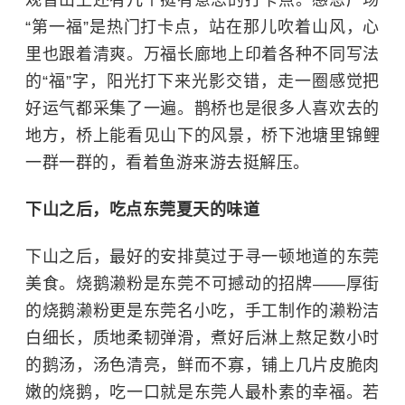
观音山上还有几个挺有意思的打卡点。感恩广场
“第一福”是热门打卡点，站在那儿吹着山风，心
里也跟着清爽。万福长廊地上印着各种不同写法
的“福”字，阳光打下来光影交错，走一圈感觉把
好运气都采集了一遍。鹊桥也是很多人喜欢去的
地方，桥上能看见山下的风景，桥下池塘里
锦鲤
一群一群的，看着鱼游来游去挺解压。
下山之后，吃点东莞夏天的味道
下山之后，最好的安排莫过于寻一顿地道的东莞
美食。烧鹅濑粉是东莞不可撼动的招牌——厚街
的烧鹅濑粉更是东莞名小吃，手工制作的濑粉洁
白细长，质地柔韧弹滑，煮好后淋上熬足数小时
的鹅汤，汤色清亮，鲜而不寡，铺上几片皮脆肉
嫩的烧鹅，吃一口就是东莞人最朴素的幸福。若