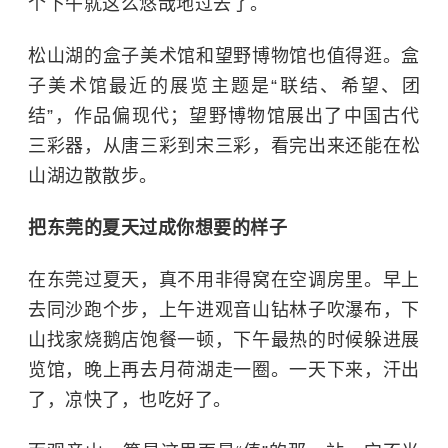
个下午就这么悠哉地过去了。
松山湖的盒子美术馆和望野博物馆也值得逛。盒
子美术馆最近的展览主题是“联结、希望、团
结”，作品偏现代；望野博物馆展出了中国古代
三彩器，从唐三彩到宋三彩，看完出来还能在
松
山湖
边散散步。
把东莞的夏天过成你想要的样子
在东莞过夏天，真不用非得窝在空调房里。早上
去同沙跑个步，上午进观音山钻林子吹瀑布，下
山找家烧鹅店饱餐一顿，下午最热的时候躲进展
览馆，晚上再去月荷湖走一圈。一天下来，汗出
了，凉快了，也吃好了。