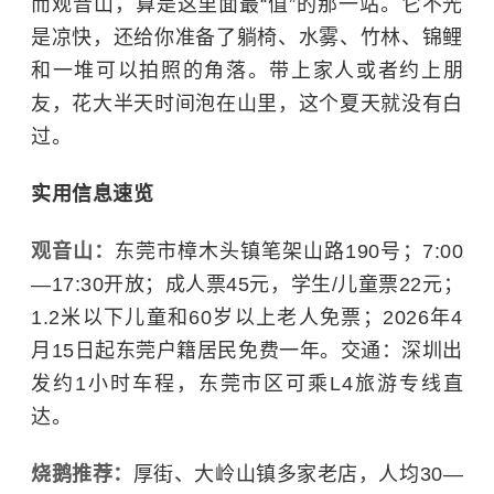
而观音山，算是这里面最“值”的那一站。它不光
是凉快，还给你准备了躺椅、水雾、竹林、锦鲤
和一堆可以拍照的角落。带上家人或者约上朋
友，花大半天时间泡在山里，这个夏天就没有白
过。
实用信息速览
观音山：
东莞市樟木头镇笔架山路190号；7:00
—17:30开放；成人票45元，学生/儿童票22元；
1.2米以下儿童和60岁以上老人免票；2026年4
月15日起东莞户籍居民免费一年。交通：深圳出
发约1小时车程，东莞市区可乘L4旅游专线直
达。
烧鹅推荐：
厚街、大岭山镇多家老店，人均30—