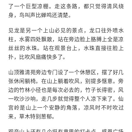
了一个巨型凉棚。走这条路，都只觉得清风绕
身，鸟叫声比蝉鸣还清楚。
见龙是另一个上山必见的景点，龙口往外喷水
柱，水雾四处飘散，站在旁边脸上胳膊上全是凉
丝丝的水珠。站在观景台上，水珠直接往脸上
扑，比吹风扇痛快多了。
山顶雅清苑旁边专门设了一个休憩区，摆了好几
张休闲躺椅。在山上躺着吹风，别提多惬意。旁
边的竹林小径也是每次必去的，竹子长得密，风
一吹沙沙响，走几步就觉得整个人凉下来了。仙
宫岭是山上一个安静的角落，凉风时不时吹过
来，草木特别葱郁。