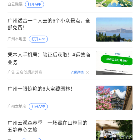
白云融媒
打开APP
广州适合一个人去的6个小众景点，全
部免费！
广州本地宝
打开APP
凭本人手机号：验证后获取！#运营商
业务
00:15
广告
云启创想运营商
了解详情
广州一眼惊艳的6大宝藏园林！
广州本地宝
打开APP
广州云溪森养季｜一场藏在山林间的
五静养心之旅