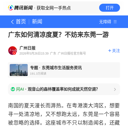
· 获取全网一手热点
打开
首页
新闻
无障碍
广东如何清凉度夏？不妨来东莞一游
广州日报
关注
2026年5月26日15:39
广东
广州日报社官方账号
专题
·
东莞城市生活服务资讯
191.3万
阅读
问AI
·
观音山的森林覆盖率如何成就天然空调？
南国的夏天漫长而溽热。在粤港澳大湾区，想要
寻一处清凉地，又不想跑太远，东莞是一个容易
被忽略的选择。这座城市不只以制造闻名，还藏