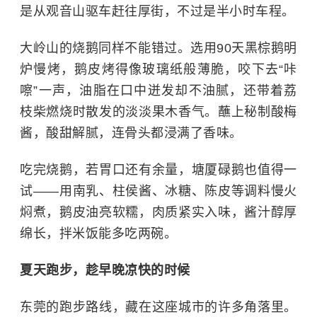
是从观音山驱车赶往厚街，不过是半小时车程。
大岭山的烧鹅同样不能错过。选用90天黑棕鹅明
炉慢烤，鹅皮烤得像玻璃纸般薄脆，咬下去“咔
嚓”一声，油脂在口中迸发却不油腻，还带着荔
枝柴燃烧时散发的淡淡果木香气。蘸上秘制酸梅
酱，酸甜解腻，连骨头都浸满了香味。
吃完烧鹅，若胃口还有余量，塘厦碌鹅也值得一
试——用南乳、柱侯酱、冰糖、陈皮等调料慢火
焖煮，鹅皮油亮软糯，肉质紧实入味，酱汁醇厚
绵长，拌米饭能多吃两碗。
夏天跑步，趁早晚凉快的时候
东莞的跑步路线，藏在这座城市的许多角落里。