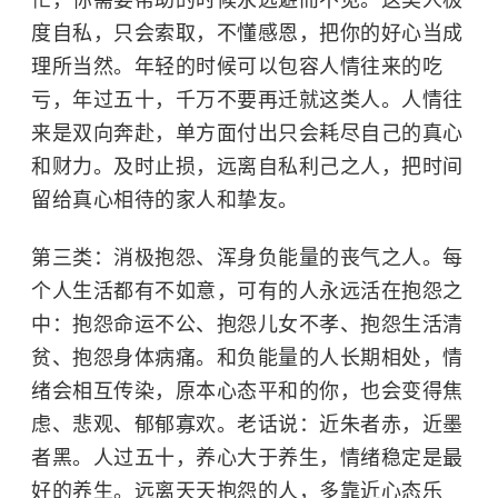
度自私，只会索取，不懂感恩，把你的好心当成
理所当然。年轻的时候可以包容人情往来的吃
亏，年过五十，千万不要再迁就这类人。人情往
来是双向奔赴，单方面付出只会耗尽自己的真心
和财力。及时止损，远离自私利己之人，把时间
留给真心相待的家人和挚友。
第三类：消极抱怨、浑身负能量的丧气之人。每
个人生活都有不如意，可有的人永远活在抱怨之
中：抱怨命运不公、抱怨儿女不孝、抱怨生活清
贫、抱怨身体病痛。和负能量的人长期相处，情
绪会相互传染，原本心态平和的你，也会变得焦
虑、悲观、郁郁寡欢。老话说：近朱者赤，近墨
者黑。人过五十，养心大于养生，情绪稳定是最
好的养生。远离天天抱怨的人，多靠近心态乐