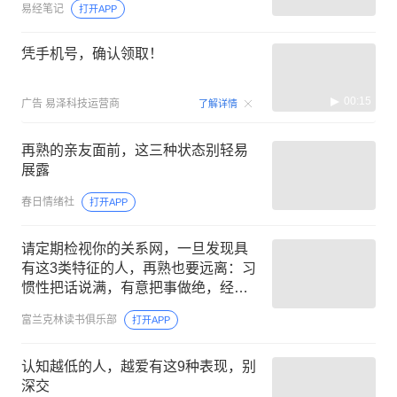
易经笔记
打开APP
凭手机号，确认领取！
00:15
广告
易泽科技运营商
了解详情
再熟的亲友面前，这三种状态别轻易
展露
春日情绪社
打开APP
请定期检视你的关系网，一旦发现具
有这3类特征的人，再熟也要远离：习
惯性把话说满，有意把事做绝，经常
把别人的路堵死
富兰克林读书俱乐部
打开APP
认知越低的人，越爱有这9种表现，别
深交