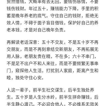
贸然借钱，大概率有去无回，要钱伤感情，不要
钱伤钱财。年过五十，赚钱能力下降，手里的积
蓄是晚年养老的底气。守住自己的钱财，拒绝无
效人情，不碍于面子盲目借钱，保护好自己的养
老本钱，才是对自己晚年负责。
再解读老话深意：五十不交友，不是五十岁不再
交朋友，而是不再刻意结交新朋友，不再拓展无
用人脉，老朋友贵在精，不在多；六十不串门，
不是足不出户不和人来往，而是不要频繁无事串
门，窥探他人生活，打扰别人家庭，距离产生和
睦，独处守住心安。
人这一辈子，前半生社交谋生，后半生独处养
生。五十岁是人生分水岭，前半生拼命赚钱，后
半生静心渡己。不必迎合他人，不必维系无效关