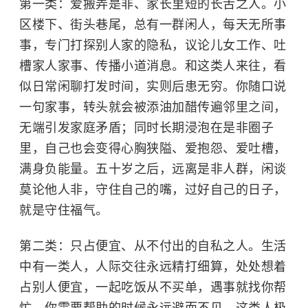
第一类：爱搬弄是非、家长里短的长舌之人。小
区楼下、街头巷尾，总有一群闲人，每天无所事
事，专门打探别人家的隐私，议论儿女工作、吐
槽家人家事、传播小道消息。和这类人来往，看
似日常闲聊打发时间，实则后患无穷。你随口说
一句家事，转头就会被添油加醋传遍邻里之间，
无端引发家庭矛盾；同时长期浸泡在是非圈子
里，自己也会变得心胸狭隘、爱抱怨、爱吐槽，
满身负能量。五十岁之后，远离是非人群，闲谈
莫论他人非，守住自己的嘴，过好自己的日子，
就是守住福气。
第二类：只占便宜、从不付出的自私之人。生活
中有一类人，人际交往永远精打细算，处处想着
占别人便宜，一起吃饭从不买单，遇事就找你帮
忙，你需要帮助的时候永远避而不见。这类人极