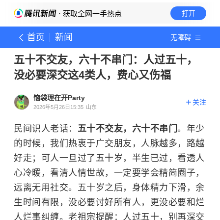
· 获取全网一手热点
打开
首页
新闻
无障碍
五十不交友，六十不串门：人过五十，
没必要深交这4类人，费心又伤福
恼袋理在开Party
关注
2026年5月26日15:35
山东
民间识人老话：
五十不交友，六十不串门
。年少
的时候，我们热衷于广交朋友，人脉越多，路越
好走；可人一旦过了五十岁，半生已过，看透人
心冷暖，看清人情世故，一定要学会精简圈子，
远离无用社交。五十岁之后，身体精力下滑，余
生时间有限，没必要讨好所有人，更没必要和烂
人烂事纠缠。老祖宗提醒：人过五十，别再深交