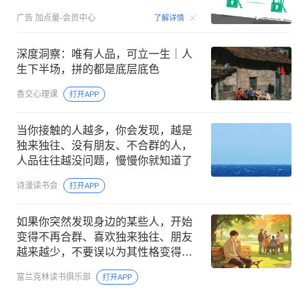
00:15
广告
加点量-会员中心
了解详情
深度洞察：唯有人品，可立一生｜人
生下半场，拼的都是底层底色
香交心理课
打开APP
当你接触的人越多，你会发现，越是
独来独往、没有朋友、不合群的人，
人品往往越没问题，慢慢你就知道了
诗漫读书会
打开APP
如果你突然发现身边的某些人，开始
变得不再合群、喜欢独来独往、朋友
越来越少，不要误以为其性格变得孤
僻了，其实他们正在经历变强的前夕
富兰克林读书俱乐部
打开APP