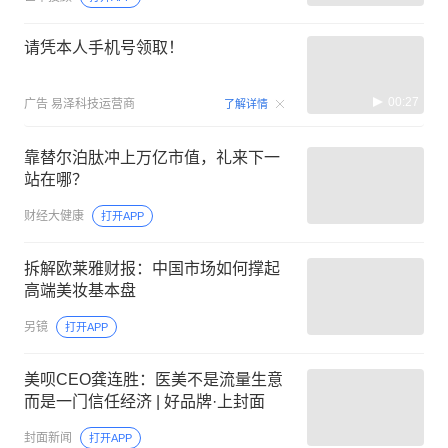
请凭本人手机号领取！
00:27
广告
易泽科技运营商
了解详情
靠替尔泊肽冲上万亿市值，礼来下一
站在哪？
财经大健康
打开APP
拆解欧莱雅财报：中国市场如何撑起
高端美妆基本盘
另镜
打开APP
美呗CEO龚连胜：医美不是流量生意
而是一门信任经济 | 好品牌·上封面
封面新闻
打开APP