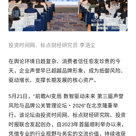
投资时间网、标点财经研究员 李浥尘
在舆论环境日趋复杂、消费者信任愈发珍贵的今
天，企业声誉早已超越品牌形象，成为抵御风险、
驱动增长、支撑长期发展的核心资产。
5月21日，“前瞻AI变局 数智驱动未来 第三届声誉
风险与品牌公关管理论坛・2026”在北京隆重举
行。该论坛由投资时间网、标点财经研究院、投资
时报联合发起创办，自2023年首届顺利举办以来，
凭借专业的行业视野与务实的交流价值，持续收获