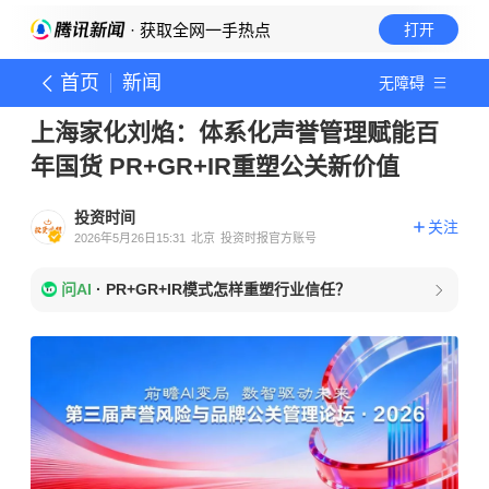
· 获取全网一手热点
打开
首页
新闻
无障碍
上海家化刘焰：体系化声誉管理赋能百
年国货 PR+GR+IR重塑公关新价值
投资时间
关注
2026年5月26日15:31
北京
投资时报官方账号
问AI
·
PR+GR+IR模式怎样重塑行业信任？