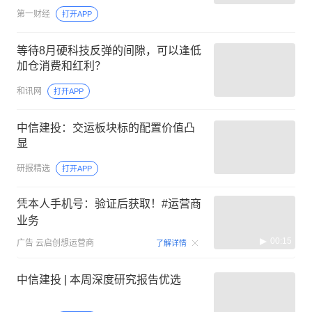
第一财经
打开APP
等待8月硬科技反弹的间隙，可以逢低
加仓消费和红利？
和讯网
打开APP
中信建投：交运板块标的配置价值凸
显
研报精选
打开APP
凭本人手机号：验证后获取！#运营商
业务
00:15
广告
云启创想运营商
了解详情
中信建投 | 本周深度研究报告优选