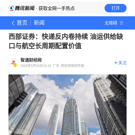
· 获取全网一手热点
打开
首页
新闻
无障碍
西部证券：快递反内卷持续 油运供给缺
口与航空长周期配置价值
智通财经网
关注
2026年5月26日15:31
广东
财经领域创作者