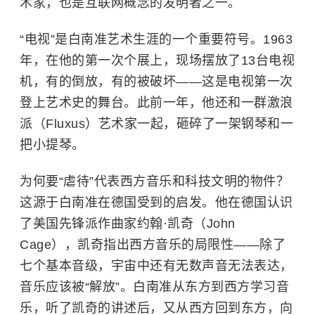
术家，也是互联网概念的发明者之一。
“电视”是白南准艺术生涯的一个重要符号。1963
年，在他的第一次个展上，现场摆放了13台电视
机，有的倒放，有的被破坏——这是电视第一次
登上艺术史的舞台。此前一年，他还和一群激浪
派（Fluxus）艺术家一起，砸碎了一架钢琴和一
把小提琴。
为何要“虐待”代表西方音乐和科技文明的物件？
这源于白南准在德国受到的启发。他在德国认识
了美国先锋派作曲家约翰·凯奇（John
Cage），凯奇指出西方音乐的局限性——除了
七个基本音级，宇宙中还有无数声音无法表达，
音乐应该被“解放”。白南准从东方到西方学习音
乐，听了凯奇的讲述后，又从西方回到东方，向