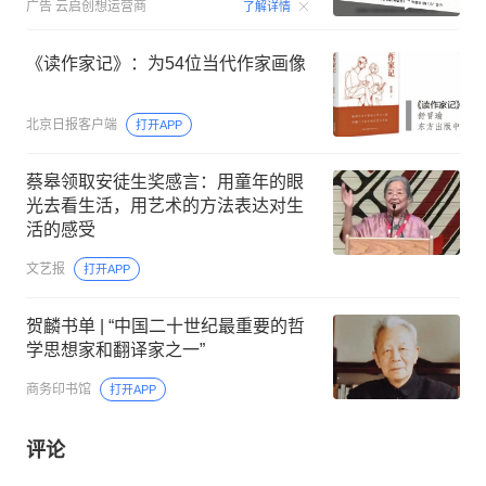
00:15
广告
云启创想运营商
了解详情
《读作家记》：为54位当代作家画像
北京日报客户端
打开APP
蔡皋领取安徒生奖感言：用童年的眼
光去看生活，用艺术的方法表达对生
活的感受
文艺报
打开APP
贺麟书单 | “中国二十世纪最重要的哲
学思想家和翻译家之一”
商务印书馆
打开APP
评论