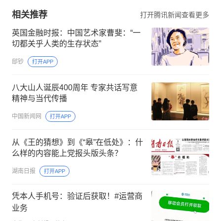
相关推荐
打开腾讯新闻查看更多
英国金融时报：中国艺术家曹斐：“一
切都关乎人类的生存状态”
邸钞
打开APP
八大山人诞辰400周年 专家共话写意
精神与当代传播
中国新闻网
打开APP
从《王的猜想》到《“皋”在低处》：什
么样的内容能上党报头版头条？
湖南日报
打开APP
凭本人手机号：验证后获取！#运营商
业务