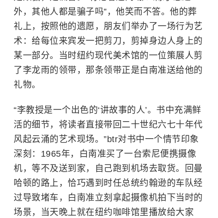
外，其他人都是骗子吗”，他笑而不答。他的葬
礼上，按照他的遗愿，朋友们举办了一场行为艺
术：给每位来宾发一把剪刀，剪掉身边人身上的
某一部分。当时纽约现代美术馆的一位策展人剪
了李龙雨的领带，那条领带正是白南准送给他的
礼物。
“李教授是一个出色的‘讲故事的人’。书中充满鲜
活的细节，将读者直接带回二十世纪六七十年代
风起云涌的艺术现场。”btr对书中一个情节印象
深刻：1965年，白南准买了一台索尼便携摄像
机，等不及送到家，自己跑到机场去取货。回曼
哈顿的路上，恰巧遇到时任总统约翰逊的车队经
过导致堵车，白南准立刻拿起摄像机拍下当时的
场景，当天晚上就在纽约咖啡馆里播放给大家